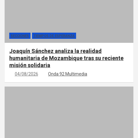
SECCIONES
TIEMPOS DE ESPERANZA
Joaquín Sánchez analiza la realidad
humanitaria de Mozambique tras su reciente
misión solidaria
04/08/2026
Onda 92 Multimedia