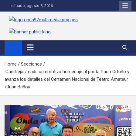
Saltar
Saltar
Saltar al contenido
sábado, agosto 8, 2026
al
a
contenido
la
navegación
Onda 92 Multimedia
Más cerca de ti
Home
Secciones
‘Candilejas’ rinde un emotivo homenaje al poeta Paco Ortuño y
avanza los detalles del Certamen Nacional de Teatro Amateur
«Juan Baño»