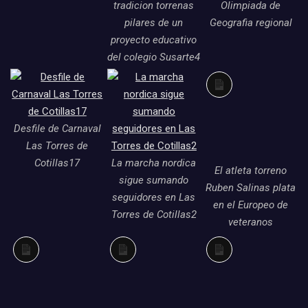
tradicion torrenas
Olimpiada de
pilares de un
Geografia regional
proyecto educativo
del colegio Susarte4
Larga
descripción
Desfile de Carnaval
Las Torres de
Cotillas17
La marcha nordica
El atleta torreno
sigue sumando
Ruben Salinas plata
seguidores en Las
en el Europeo de
Torres de Cotillas2
veteranos
Larga
Larga
Larga
descripción
descripción
descripción