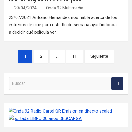
29/04/2024
Onda 92 Multimedia
23/07/2021 Antonio Hernández nos habla acerca de los
estrenos de cine para este fin de semana ayudándonos
a decidir qué película ver.
Paginación de entradas
1
2
…
11
Siguiente
Buscar en la web