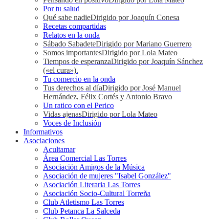
Por tu salud
Qué sabe nadie
Dirigido por Joaquín Conesa
Recetas compartidas
Relatos en la onda
Sábado Sabadete
Dirigido por Mariano Guerrero
Somos importantes
Dirigido por Lola Mateo
Tiempos de esperanza
Dirigido por Joaquín Sánchez
(«el cura»).
Tu comercio en la onda
Tus derechos al día
Dirigido por José Manuel
Hernández, Félix Cortés y Antonio Bravo
Un ratico con el Perico
Vidas ajenas
Dirigido por Lola Mateo
Voces de Inclusión
Informativos
Asociaciones
Acultamar
Área Comercial Las Torres
Asociación Amigos de la Música
Asociación de mujeres "Isabel González"
Asociación Literaria Las Torres
Asociación Socio-Cultural Torreña
Club Atletismo Las Torres
Club Petanca La Salceda