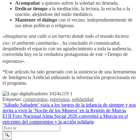
Acompañar
a quienes sufren la soledad no deseada.
Dedicar tiempo
a la meditación, la lectura, la escucha o la
oración, alejándose del ruido mediático.
Mantener el diálogo
con el vecino, independientemente de
sus ideas políticas o religiosas.
«Imaginarse una calle o un barrio donde todo el mundo hiciera
eso; el ambiente cambiaría»
, ha concluido el comunicador,
despidiendo el espacio con un agradecimiento a toda la audiencia,
convertida hoy en la verdadera protagonista de este «Tiempo de
esperanza»
.
*Este artículo ha sido generado con la asistencia de una herramienta
de Inteligencia Artificial utilizando la información proporcionada en
el programa.
Etiquetas:
compromiso
,
esperanza
,
solidaridad
Navegación de entradas
‘Sábado Sabadete’ viaja a los juegos de la infancia de siempre y nos
invita a vivir la ‘Noche de los Museos’ en la Región de Murcia
El II Foro Nacional Alma Social 2026 convertirá a Murcia en el
epicentro del compromiso y la acción solidaria
Buscar en la web
Buscar
🔍