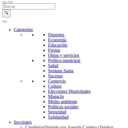
Buscar en la web
Buscar
🔍
Categorías
Deportes
Economía
Educación
Fiestas
Obras y servicios
Política municipal
Salud
Semana Santa
Sucesos
Comercio
Cultura
Elecciones Municipales
Magacín
Medio ambiente
Políticas sociales
Seguridad
Solidaridad
Secciones
Candilejas
Dirigido por Joaquín Cantero (Tejuba)