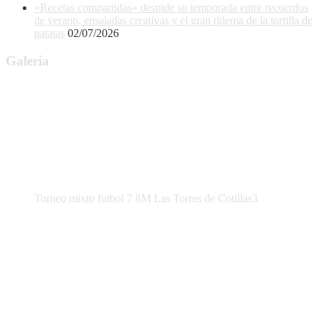
«Recetas compartidas» despide su temporada entre recuerdos
de verano, ensaladas creativas y el gran dilema de la tortilla de
patatas
02/07/2026
Galería
Torneo mixto futbol 7 8M Las Torres de Cotillas3