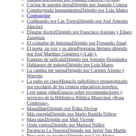
Cocina de nuestra tierra
Dirigido por Joaquín Conesa
Construyendo pensamientos
Dirigido por Lola Mateo
Contragolpe
Cotilleando por Las Torres
Dirigido por José Antonio
Sánchez
Dígame doctor
Dirigido por Francisco Asensio y Eliseo
Zaragoza
El contador de historias
Dirigido por Fernando Abad
El poeta, su voz y su alma
Programa literario dirigido
por José Martínez Giménez («Lali»).
Estamos de película
Dirigido por Antonio Hernández
Hablamos de trabajo
Dirigido por Lola Mateo
La cantina me suena
Dirigido por Carmen Alonso y
Wancho
La radio en clase
Magacín radiofónico protagonizado
por escolares de los centros educativos torreños.
Leer suma vidas
Espacio sobre recomendaciones y
servicios de la Biblioteca Pública Municipal «Rosa
Contreras».
Maquíllate
Dirigido por Érika Alcivar
Más energía
Dirigido por Mario Bastida Dólera
Mascotas
Dirigido por Mati Vicente
Onda viajera
Dirigido por Marisol Núñez
Paciencia La Nuestra
Dirigido por Javier San Martín
Pensando en positivo
Dirigido por Lola Mateo