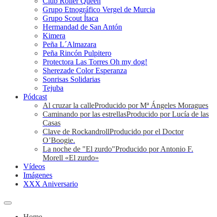
Club Roller Queen
Grupo Etnográfico Vergel de Murcia
Grupo Scout Ítaca
Hermandad de San Antón
Kimera
Peña L´Almazara
Peña Rincón Pulpitero
Protectora Las Torres Oh my dog!
Sherezade Color Esperanza
Sonrisas Solidarias
Tejuba
Pódcast
Al cruzar la calle
Producido por Mª Ángeles Moragues
Caminando por las estrellas
Producido por Lucía de las
Casas
Clave de Rockandroll
Producido por el Doctor
O’Boogie.
La noche de "El zurdo"
Producido por Antonio F.
Morell «El zurdo»
Vídeos
Imágenes
XXX Aniversario
Home