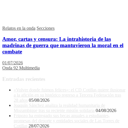
Relatos en la onda
Secciones
Amor, cartas y censura: La intrahistoria de las
madrinas de guerra que mantuvieron la moral en el
combate
01/07/2026
Onda 92 Multimedia
Entradas recientes
«Volver donde fuimos felices»: el CD Cotillas quiere ilusionar
a la afición en su histórico regreso a Tercera Federación tras
28 años
05/08/2026
Joaquín Sánchez analiza la realidad humanitaria de
Mozambique tras su reciente misión solidaria
04/08/2026
Fripozo ha entregado sus becas anuales a estudiantes,
promesas del deporte y entidades sociales de Las Torres de
Cotillas
28/07/2026