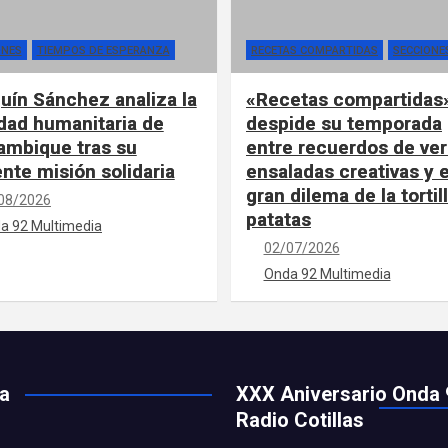
ONES
TIEMPOS DE ESPERANZA
RECETAS COMPARTIDAS
SECCIONE
uín Sánchez analiza la
«Recetas compartidas
idad humanitaria de
despide su temporada
mbique tras su
entre recuerdos de ver
ente misión solidaria
ensaladas creativas y e
gran dilema de la tortil
08/2026
patatas
a 92 Multimedia
02/07/2026
Onda 92 Multimedia
ía
XXX Aniversario Onda 
Radio Cotillas