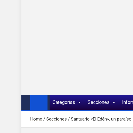
Onda 92 Multimed
Más cerca de ti
Categorías
Secciones
Info
Home
Secciones
Santuario «El Edén», un paraís