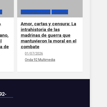
S
RELATOS EN LA ONDA
SECCIONES
»
Amor, cartas y censura: La
intrahistoria de las
ano,
madrinas de guerra que
l
mantuvieron la moral en el
la de
combate
01/07/2026
Onda 92 Multimedia
92-