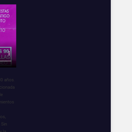
30 años.
acionada
de
imientos
vos,
 Sin
y la