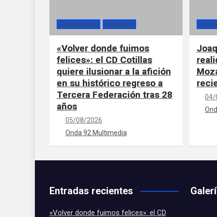
CONTRAGOLPE
SECCIONES
SECCI
«Volver donde fuimos
Joaq
felices»: el CD Cotillas
real
quiere ilusionar a la afición
Moza
en su histórico regreso a
reci
Tercera Federación tras 28
04/
años
Ond
05/08/2026
Onda 92 Multimedia
Entradas recientes
Galer
«Volver donde fuimos felices»: el CD