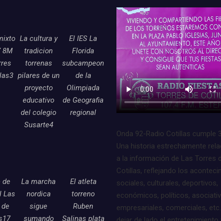
mixto
La cultura y
El IES La
7 8M
tradicion
Florida
rres
torrenas
subcampeon
llas3
pilares de un
de la
proyecto
Olimpiada
educativo
de Geografia
del colegio
regional
Susarte4
Onda 92-Radio Cotillas cumple 
Una historia estrechamente rel
a la información de Las Torres 
Cotillas, reflejando los acontec
e de
La marcha
El atleta
sociales, culturales, deportivos,
l Las
nordica
torreno
económicos, políticos, asociati
 de
sigue
Ruben
empresariales, comerciales, etc.
as17
sumando
Salinas plata
dejar de lado el entretenimiento 