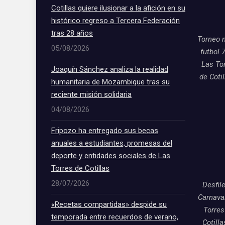
Cotillas quiere ilusionar a la afición en su
histórico regreso a Tercera Federación
tras 28 años
Torneo 
05/08/2026
futbol 
Las To
Joaquín Sánchez analiza la realidad
de Coti
humanitaria de Mozambique tras su
reciente misión solidaria
04/08/2026
Fripozo ha entregado sus becas
anuales a estudiantes, promesas del
deporte y entidades sociales de Las
Torres de Cotillas
28/07/2026
Desfil
Carnava
«Recetas compartidas» despide su
Torres
temporada entre recuerdos de verano,
Cotill