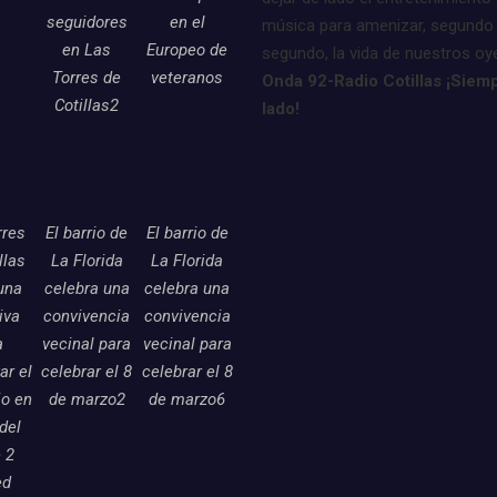
seguidores
en el
música para amenizar, segundo
en Las
Europeo de
segundo, la vida de nuestros oy
Torres de
veteranos
Onda 92-Radio Cotillas ¡Siemp
Cotillas2
lado!
rres
El barrio de
El barrio de
llas
La Florida
La Florida
una
celebra una
celebra una
tiva
convivencia
convivencia
a
vecinal para
vecinal para
ar el
celebrar el 8
celebrar el 8
o en
de marzo2
de marzo6
 del
 2
ed