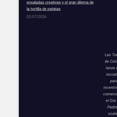
ensaladas creativas y el gran dilema de
la tortilla de patatas
02/07/2026
Las To
de Coti
lanza 
inicia
par
incentiv
comerci
el Dia
Padre
scal