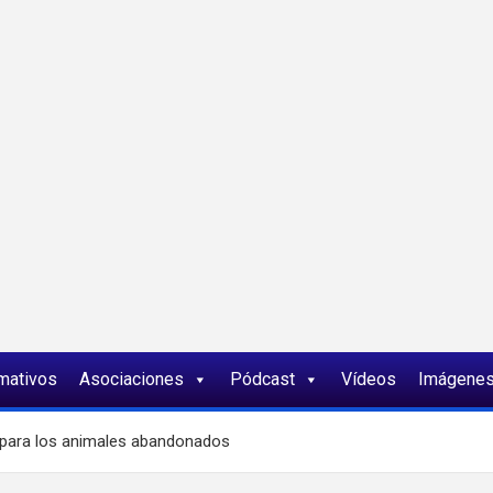
ia
rmativos
Asociaciones
Pódcast
Vídeos
Imágene
o para los animales abandonados