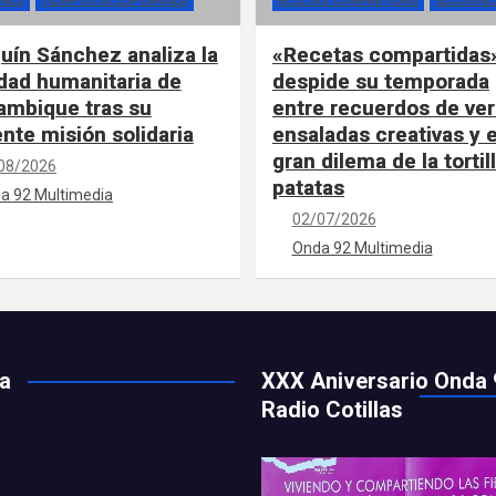
ONES
TIEMPOS DE ESPERANZA
RECETAS COMPARTIDAS
SECCIONE
uín Sánchez analiza la
«Recetas compartidas
idad humanitaria de
despide su temporada
mbique tras su
entre recuerdos de ver
ente misión solidaria
ensaladas creativas y e
gran dilema de la tortil
08/2026
patatas
a 92 Multimedia
02/07/2026
Onda 92 Multimedia
ía
XXX Aniversario Onda 
Radio Cotillas