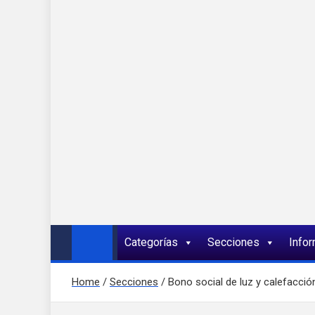
Onda 92 Multimed
Más cerca de ti
Categorías
Secciones
Info
Home
Secciones
Bono social de luz y calefacci