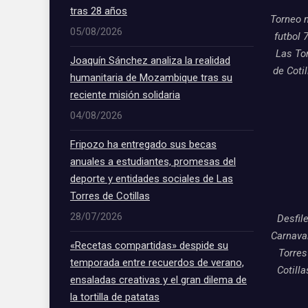
tras 28 años
Torneo 
05/08/2026
futbol 
Las To
Joaquín Sánchez analiza la realidad
de Coti
humanitaria de Mozambique tras su
reciente misión solidaria
04/08/2026
Fripozo ha entregado sus becas
anuales a estudiantes, promesas del
deporte y entidades sociales de Las
Torres de Cotillas
28/07/2026
Desfil
Carnava
«Recetas compartidas» despide su
Torres
temporada entre recuerdos de verano,
Cotill
ensaladas creativas y el gran dilema de
la tortilla de patatas