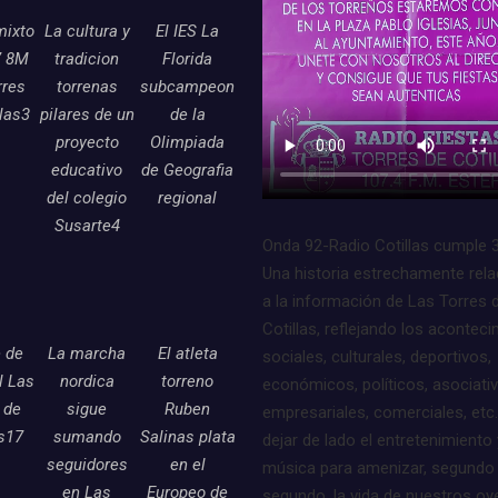
mixto
La cultura y
El IES La
7 8M
tradicion
Florida
rres
torrenas
subcampeon
llas3
pilares de un
de la
proyecto
Olimpiada
educativo
de Geografia
del colegio
regional
Susarte4
Onda 92-Radio Cotillas cumple 
Una historia estrechamente rel
a la información de Las Torres 
Cotillas, reflejando los acontec
e de
La marcha
El atleta
sociales, culturales, deportivos,
l Las
nordica
torreno
económicos, políticos, asociati
 de
sigue
Ruben
empresariales, comerciales, etc.
as17
sumando
Salinas plata
dejar de lado el entretenimiento 
seguidores
en el
música para amenizar, segundo
en Las
Europeo de
segundo, la vida de nuestros oy