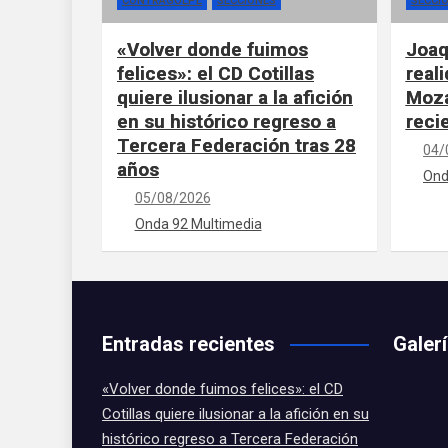
CONTRAGOLPE
SECCIONES
SECCI
«Volver donde fuimos
Joaq
felices»: el CD Cotillas
real
quiere ilusionar a la afición
Moza
en su histórico regreso a
reci
Tercera Federación tras 28
04/
años
Ond
05/08/2026
Onda 92 Multimedia
Entradas recientes
Galer
«Volver donde fuimos felices»: el CD
Cotillas quiere ilusionar a la afición en su
histórico regreso a Tercera Federación