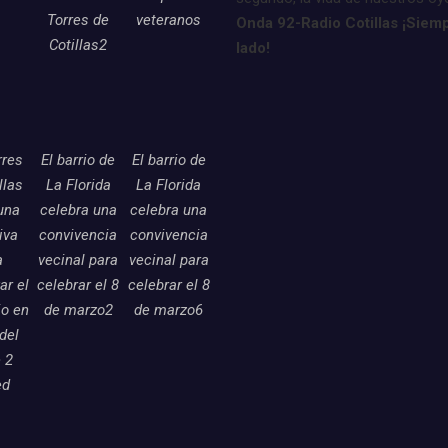
Torres de
veteranos
Onda 92-Radio Cotillas ¡Siemp
Cotillas2
lado!
rres
El barrio de
El barrio de
llas
La Florida
La Florida
una
celebra una
celebra una
tiva
convivencia
convivencia
a
vecinal para
vecinal para
ar el
celebrar el 8
celebrar el 8
o en
de marzo2
de marzo6
 del
 2
ed