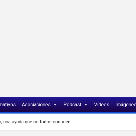
ia
rmativos
Asociaciones
Pódcast
Vídeos
Imágene
ón, una ayuda que no todos conocen