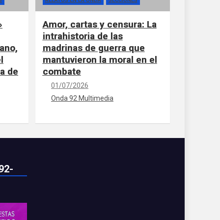
S
RELATOS EN LA ONDA
SECCIONES
»
Amor, cartas y censura: La
intrahistoria de las
ano,
madrinas de guerra que
l
mantuvieron la moral en el
la de
combate
01/07/2026
Onda 92 Multimedia
92-