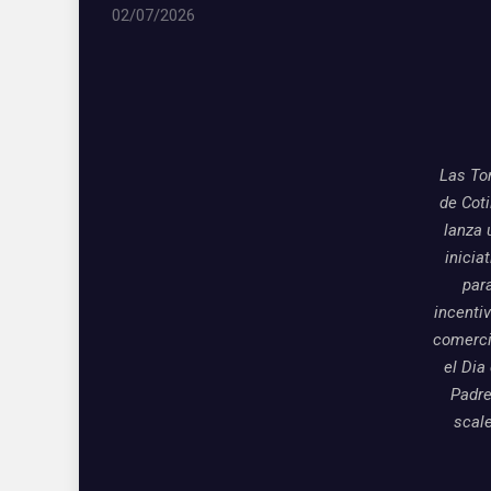
02/07/2026
Las To
de Coti
lanza 
inicia
par
incentiv
comerci
el Dia
Padre
scal