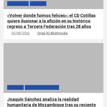
CONTRAGOLPE
SECCIONES
«Volver donde fuimos felices»: el CD Cotillas
quiere ilusionar a la afición en su histórico
regreso a Tercera Federación tras 28 años
05/08/2026
Onda 92 Multimedia
SECCIONES
TIEMPOS DE ESPERANZA
Joaquín Sánchez analiza la realidad
humanitaria de Mozambique tras su reciente