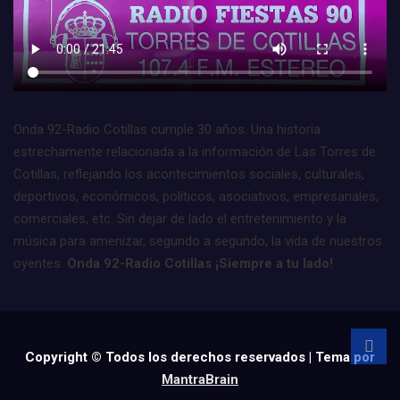
Onda 92-Radio Cotillas cumple 30 años. Una historia
estrechamente relacionada a la información de Las Torres de
Cotillas, reflejando los acontecimientos sociales, culturales,
deportivos, económicos, políticos, asociativos, empresariales,
comerciales, etc. Sin dejar de lado el entretenimiento y la
música para amenizar, segundo a segundo, la vida de nuestros
oyentes.
Onda 92-Radio Cotillas ¡Siempre a tu lado!
Copyright © Todos los derechos reservados | Tema por
MantraBrain