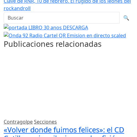
Clave de RNR, 10 de febrero. El rugido de los leones del
rockandroll
Buscar en la web
Busca
🔍
Publicaciones relacionadas
Contragolpe
Secciones
«Volver donde fuimos felices»: el CD