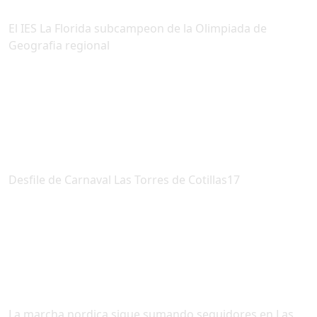
El IES La Florida subcampeon de la Olimpiada de
Geografia regional
Desfile de Carnaval Las Torres de Cotillas17
La marcha nordica sigue sumando seguidores en Las