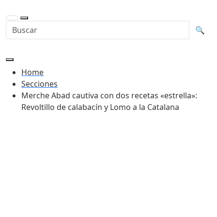
Buscar en la web
Busca
🔍
Home
Secciones
Merche Abad cautiva con dos recetas «estrella»:
Revoltillo de calabacín y Lomo a la Catalana