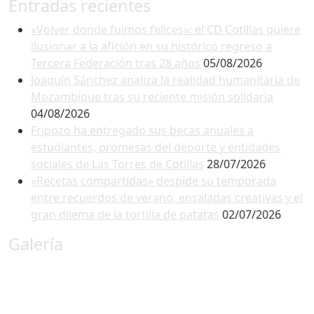
Entradas recientes
«Volver donde fuimos felices»: el CD Cotillas quiere
ilusionar a la afición en su histórico regreso a
Tercera Federación tras 28 años
05/08/2026
Joaquín Sánchez analiza la realidad humanitaria de
Mozambique tras su reciente misión solidaria
04/08/2026
Fripozo ha entregado sus becas anuales a
estudiantes, promesas del deporte y entidades
sociales de Las Torres de Cotillas
28/07/2026
«Recetas compartidas» despide su temporada
entre recuerdos de verano, ensaladas creativas y el
gran dilema de la tortilla de patatas
02/07/2026
Galería