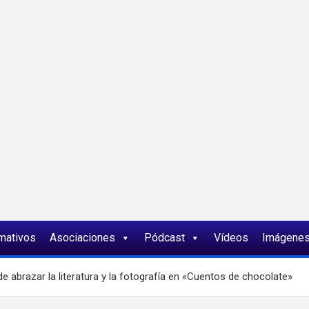
ia
rmativos
Asociaciones
Pódcast
Vídeos
Imágene
de abrazar la literatura y la fotografía en «Cuentos de chocolate»