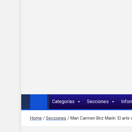
Onda 92 Multimed
Más cerca de ti
Categorías
Secciones
Info
Home
Secciones
Mari Carmen Briz Marín: El arte 