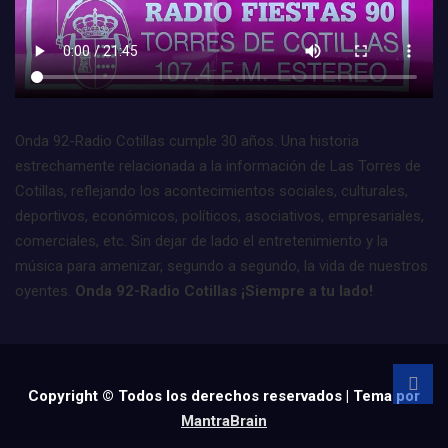
Onda 92-Radio Cotillas cumple 30 años. Una historia
estrechamente relacionada a la información de Las Torres de
Cotillas, reflejando los acontecimientos sociales, culturales,
deportivos, económicos, políticos, asociativos, empresariales,
comerciales, etc. Sin dejar de lado el entretenimiento y la
música para amenizar, segundo a segundo, la vida de nuestros
oyentes.
Onda 92-Radio Cotillas ¡Siempre a tu lado!
Copyright © Todos los derechos reservados | Tema por
MantraBrain