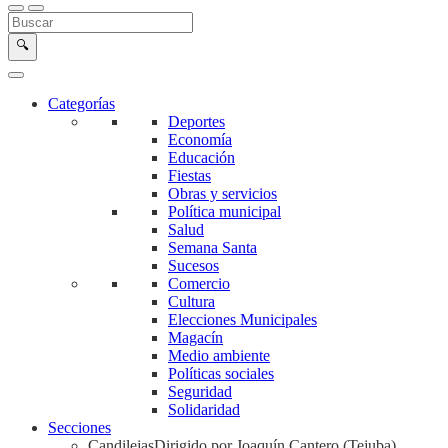
Buscar en la web
Buscar
🔍
Categorías
Deportes
Economía
Educación
Fiestas
Obras y servicios
Política municipal
Salud
Semana Santa
Sucesos
Comercio
Cultura
Elecciones Municipales
Magacín
Medio ambiente
Políticas sociales
Seguridad
Solidaridad
Secciones
Candilejas
Dirigido por Joaquín Cantero (Tejuba)