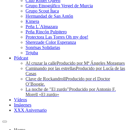
Club Roller Queen
Grupo Etnográfico Vergel de Murcia
Grupo Scout Ítaca
Hermandad de San Antón
Kimera
Peña L´Almazara
Peña Rincón Pulpitero
Protectora Las Torres Oh my dog!
Sherezade Color Esperanza
Sonrisas Solidarias
Tejuba
Pódcast
Al cruzar la calle
Producido por Mª Ángeles Moragues
Caminando por las estrellas
Producido por Lucía de las
Casas
Clave de Rockandroll
Producido por el Doctor
O’Boogie.
La noche de "El zurdo"
Producido por Antonio F.
Morell «El zurdo»
Vídeos
Imágenes
XXX Aniversario
Home