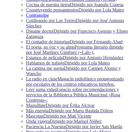
Cocina de nuestra tierra
Dirigido por Joaquín Conesa
Construyendo pensamientos
Dirigido por Lola Mateo
Contragolpe
Cotilleando por Las Torres
Dirigido por José Antonio
Sánchez
Dígame doctor
Dirigido por Francisco Asensio y Eliseo
Zaragoza
El contador de historias
Dirigido por Fernando Abad
El poeta, su voz y su alma
Programa literario dirigido
por José Martínez Giménez («Lali»).
Estamos de película
Dirigido por Antonio Hernández
Hablamos de trabajo
Dirigido por Lola Mateo
La cantina me suena
Dirigido por Carmen Alonso y
Wancho
La radio en clase
Magacín radiofónico protagonizado
por escolares de los centros educativos torreños.
Leer suma vidas
Espacio sobre recomendaciones y
servicios de la Biblioteca Pública Municipal «Rosa
Contreras».
Maquíllate
Dirigido por Érika Alcivar
Más energía
Dirigido por Mario Bastida Dólera
Mascotas
Dirigido por Mati Vicente
Onda viajera
Dirigido por Marisol Núñez
Paciencia La Nuestra
Dirigido por Javier San Martín
Pensando en positivo
Dirigido por Lola Mateo