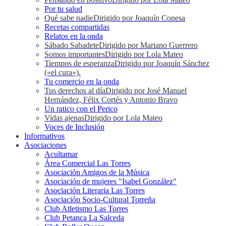
Por tu salud
Qué sabe nadie
Dirigido por Joaquín Conesa
Recetas compartidas
Relatos en la onda
Sábado Sabadete
Dirigido por Mariano Guerrero
Somos importantes
Dirigido por Lola Mateo
Tiempos de esperanza
Dirigido por Joaquín Sánchez
(«el cura»).
Tu comercio en la onda
Tus derechos al día
Dirigido por José Manuel
Hernández, Félix Cortés y Antonio Bravo
Un ratico con el Perico
Vidas ajenas
Dirigido por Lola Mateo
Voces de Inclusión
Informativos
Asociaciones
Acultamar
Área Comercial Las Torres
Asociación Amigos de la Música
Asociación de mujeres "Isabel González"
Asociación Literaria Las Torres
Asociación Socio-Cultural Torreña
Club Atletismo Las Torres
Club Petanca La Salceda