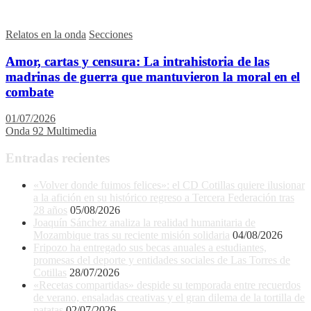
Relatos en la onda
Secciones
Amor, cartas y censura: La intrahistoria de las
madrinas de guerra que mantuvieron la moral en el
combate
01/07/2026
Onda 92 Multimedia
Entradas recientes
«Volver donde fuimos felices»: el CD Cotillas quiere ilusionar
a la afición en su histórico regreso a Tercera Federación tras
28 años
05/08/2026
Joaquín Sánchez analiza la realidad humanitaria de
Mozambique tras su reciente misión solidaria
04/08/2026
Fripozo ha entregado sus becas anuales a estudiantes,
promesas del deporte y entidades sociales de Las Torres de
Cotillas
28/07/2026
«Recetas compartidas» despide su temporada entre recuerdos
de verano, ensaladas creativas y el gran dilema de la tortilla de
patatas
02/07/2026