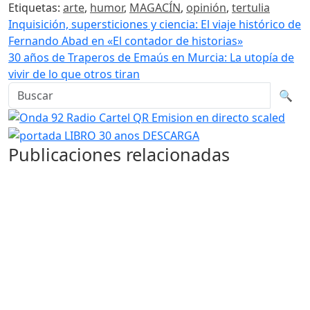
Etiquetas:
arte
,
humor
,
MAGACÍN
,
opinión
,
tertulia
Navegación de entradas
Inquisición, supersticiones y ciencia: El viaje histórico de
Fernando Abad en «El contador de historias»
30 años de Traperos de Emaús en Murcia: La utopía de
vivir de lo que otros tiran
Buscar en la web
Busca
🔍
Publicaciones relacionadas