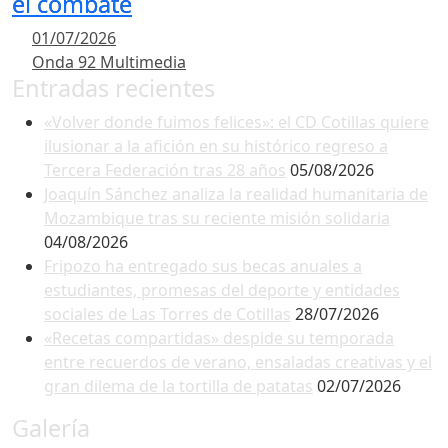
el combate
01/07/2026
Onda 92 Multimedia
Entradas recientes
«Volver donde fuimos felices»: el CD Cotillas quiere
ilusionar a la afición en su histórico regreso a
Tercera Federación tras 28 años
05/08/2026
Joaquín Sánchez analiza la realidad humanitaria de
Mozambique tras su reciente misión solidaria
04/08/2026
Fripozo ha entregado sus becas anuales a
estudiantes, promesas del deporte y entidades
sociales de Las Torres de Cotillas
28/07/2026
«Recetas compartidas» despide su temporada
entre recuerdos de verano, ensaladas creativas y el
gran dilema de la tortilla de patatas
02/07/2026
Galería