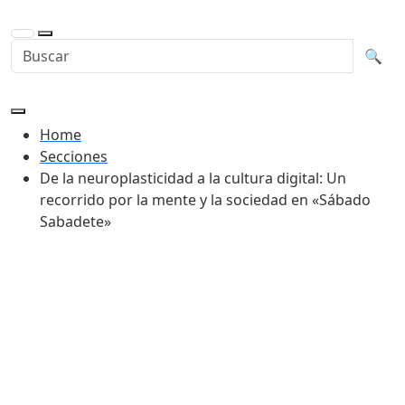
Buscar en la web
Busca
🔍
Home
Secciones
De la neuroplasticidad a la cultura digital: Un
recorrido por la mente y la sociedad en «Sábado
Sabadete»