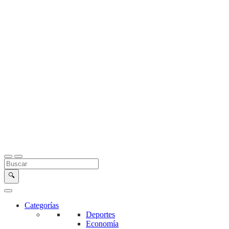
Buscar en la web
Buscar
🔍
Categorías
Deportes
Economía