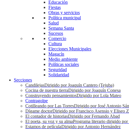
Educación
Fiestas
Obras y servicios
Política municipal
Salud
Semana Santa
Sucesos
Comercio
Cultura
Elecciones Municipales
Magacín
Medio ambiente
Políticas sociales
Seguridad
Solidaridad
Secciones
Candilejas
Dirigido por Joaquín Cantero (Tejuba)
Cocina de nuestra tierra
Dirigido por Joaquín Conesa
Construyendo pensamientos
Dirigido por Lola Mateo
Contragolpe
Cotilleando por Las Torres
Dirigido por José Antonio Sá
Dígame doctor
Dirigido por Francisco Asensio y Eliseo 
El contador de historias
Dirigido por Fernando Abad
El poeta, su voz y su alma
Programa literario dirigido po
Estamos de película
Dirigido por Antonio Hernández