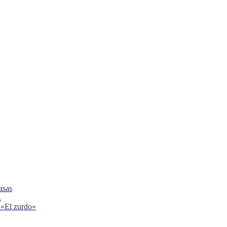
asas
.
 «El zurdo»