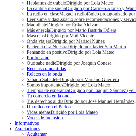
Hablamos de trabajo
Dirigido por Lola Mateo
La cantina me suena
Dirigido por Carmen Alonso y Wan
La radio en clase
Magacín radiofónico protagonizado por e
Leer suma vidas
Espacio sobre recomendaciones y servici
Maquíllate
Dirigido por Érika Alcivar
Más energía
Dirigido por Mario Bastida Dólera
Mascotas
Dirigido por Mati Vicente
Onda viajera
Dirigido por Marisol Núñez
Paciencia La Nuestra
Dirigido por Javier San Martín
Pensando en positivo
Dirigido por Lola Mateo
Por tu salud
Qué sabe nadie
Dirigido por Joaquín Conesa
Recetas compartidas
Relatos en la onda
Sábado Sabadete
Dirigido por Mariano Guerrero
Somos importantes
Dirigido por Lola Mateo
Tiempos de esperanza
Dirigido por Joaquín Sánchez («el 
Tu comercio en la onda
Tus derechos al día
Dirigido por José Manuel Hernández,
Un ratico con el Perico
Vidas ajenas
Dirigido por Lola Mateo
Voces de Inclusión
Informativos
Asociaciones
Acultamar