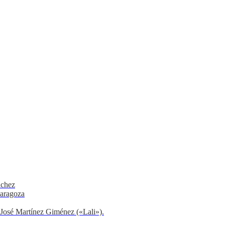
nchez
Zaragoza
r José Martínez Giménez («Lali»).