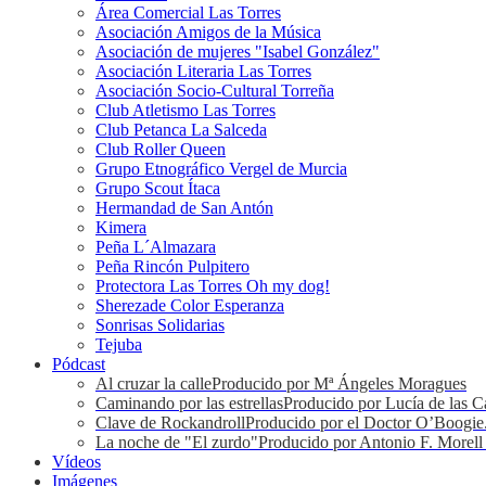
Área Comercial Las Torres
Asociación Amigos de la Música
Asociación de mujeres "Isabel González"
Asociación Literaria Las Torres
Asociación Socio-Cultural Torreña
Club Atletismo Las Torres
Club Petanca La Salceda
Club Roller Queen
Grupo Etnográfico Vergel de Murcia
Grupo Scout Ítaca
Hermandad de San Antón
Kimera
Peña L´Almazara
Peña Rincón Pulpitero
Protectora Las Torres Oh my dog!
Sherezade Color Esperanza
Sonrisas Solidarias
Tejuba
Pódcast
Al cruzar la calle
Producido por Mª Ángeles Moragues
Caminando por las estrellas
Producido por Lucía de las C
Clave de Rockandroll
Producido por el Doctor O’Boogie
La noche de "El zurdo"
Producido por Antonio F. Morell
Vídeos
Imágenes