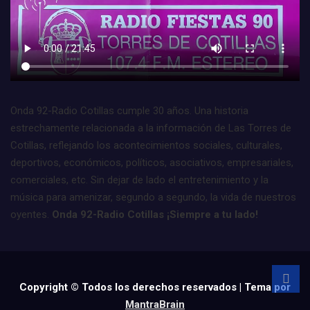
Onda 92-Radio Cotillas cumple 30 años. Una historia
estrechamente relacionada a la información de Las Torres de
Cotillas, reflejando los acontecimientos sociales, culturales,
deportivos, económicos, políticos, asociativos, empresariales,
comerciales, etc. Sin dejar de lado el entretenimiento y la
música para amenizar, segundo a segundo, la vida de nuestros
oyentes.
Onda 92-Radio Cotillas ¡Siempre a tu lado!
Copyright © Todos los derechos reservados | Tema por
MantraBrain