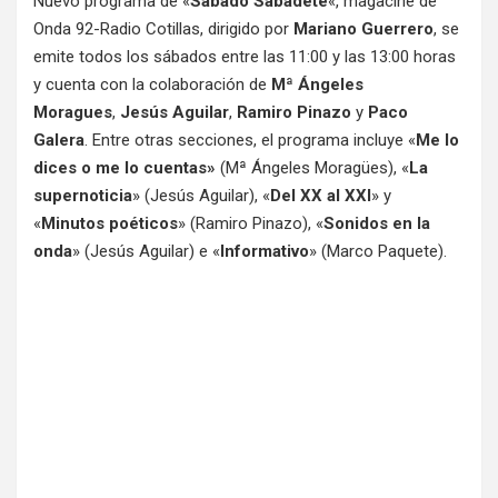
Nuevo programa de «
Sábado Sabadete
«, magacine de
Onda 92-Radio Cotillas, dirigido por
Mariano Guerrero
, se
emite todos los sábados entre las 11:00 y las 13:00 horas
y cuenta con la colaboración de
Mª Ángeles
Moragues
,
Jesús Aguilar
,
Ramiro Pinazo
y
Paco
Galera
. Entre otras secciones, el programa incluye «
Me lo
dices o me lo cuentas»
(Mª Ángeles Moragües), «
La
supernoticia
» (Jesús Aguilar), «
Del XX al XXI
» y
«
Minutos poéticos
» (Ramiro Pinazo), «
Sonidos en la
onda
» (Jesús Aguilar) e «
Informativo
» (Marco Paquete).