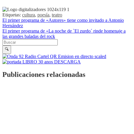
Etiquetas:
cultura
,
poesía
,
teatro
Navegación de entradas
El primer programa de «Autores» tiene como invitado a Antonio
Hernández
El primer programa de «La noche de `El zurdo´ rinde homenaje a
las grandes baladas del rock
Buscar en la web
Buscar
🔍
Publicaciones relacionadas