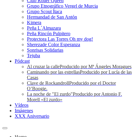
Club Roller Queen
Grupo Etnográfico Vergel de Murcia
Grupo Scout Ítaca
Hermandad de San Antón
Kimera
Peña L´Almazara
Peña Rincón Pulpitero
Protectora Las Torres Oh my dog!
Sherezade Color Esperanza
Sonrisas Solidarias
Tejuba
Pódcast
Al cruzar la calle
Producido por Mª Ángeles Moragues
Caminando por las estrellas
Producido por Lucía de las
Casas
Clave de Rockandroll
Producido por el Doctor
O’Boogie.
La noche de "El zurdo"
Producido por Antonio F.
Morell «El zurdo»
Vídeos
Imágenes
XXX Aniversario
Home