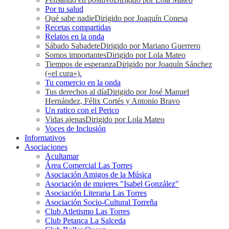
Por tu salud
Qué sabe nadie
Dirigido por Joaquín Conesa
Recetas compartidas
Relatos en la onda
Sábado Sabadete
Dirigido por Mariano Guerrero
Somos importantes
Dirigido por Lola Mateo
Tiempos de esperanza
Dirigido por Joaquín Sánchez
(«el cura»).
Tu comercio en la onda
Tus derechos al día
Dirigido por José Manuel
Hernández, Félix Cortés y Antonio Bravo
Un ratico con el Perico
Vidas ajenas
Dirigido por Lola Mateo
Voces de Inclusión
Informativos
Asociaciones
Acultamar
Área Comercial Las Torres
Asociación Amigos de la Música
Asociación de mujeres "Isabel González"
Asociación Literaria Las Torres
Asociación Socio-Cultural Torreña
Club Atletismo Las Torres
Club Petanca La Salceda