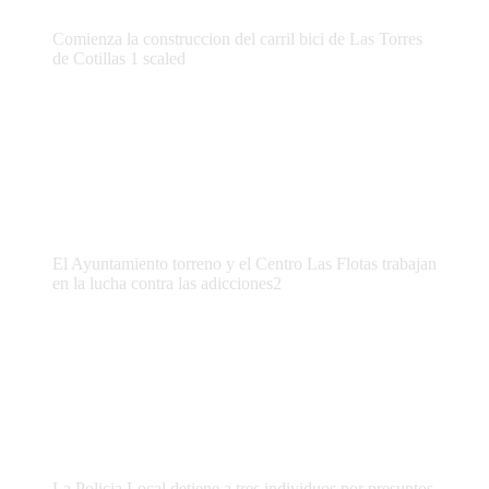
Comienza la construccion del carril bici de Las Torres
de Cotillas 1 scaled
El Ayuntamiento torreno y el Centro Las Flotas trabajan
en la lucha contra las adicciones2
La Policia Local detiene a tres individuos por presuntos