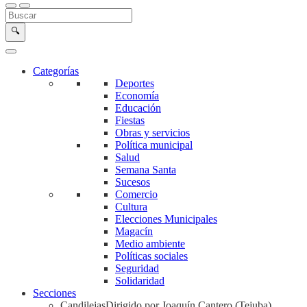
Buscar en la web
Buscar
🔍
Categorías
Deportes
Economía
Educación
Fiestas
Obras y servicios
Política municipal
Salud
Semana Santa
Sucesos
Comercio
Cultura
Elecciones Municipales
Magacín
Medio ambiente
Políticas sociales
Seguridad
Solidaridad
Secciones
Candilejas
Dirigido por Joaquín Cantero (Tejuba)