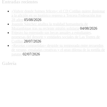
Entradas recientes
«Volver donde fuimos felices»: el CD Cotillas quiere ilusionar
a la afición en su histórico regreso a Tercera Federación tras
28 años
05/08/2026
Joaquín Sánchez analiza la realidad humanitaria de
Mozambique tras su reciente misión solidaria
04/08/2026
Fripozo ha entregado sus becas anuales a estudiantes,
promesas del deporte y entidades sociales de Las Torres de
Cotillas
28/07/2026
«Recetas compartidas» despide su temporada entre recuerdos
de verano, ensaladas creativas y el gran dilema de la tortilla de
patatas
02/07/2026
Galería