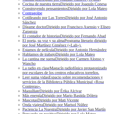
Cocina de nuestra tierra
Dirigido por Joaquín Conesa
Construyendo pensamientos
Dirigido por Lola Mateo
Contragolpe
Cotilleando por Las Torres
Dirigido por José Antonio
Sánchez
Dígame doctor
Dirigido por Francisco Asensio y Eliseo
Zaragoza
El contador de historias
Dirigido por Fernando Abad
El poeta, su voz y su alma
Programa literario dirigido
por José Martínez Giménez («Lali»).
Estamos de película
Dirigido por Antonio Hernández
Hablamos de trabajo
Dirigido por Lola Mateo
La cantina me suena
Dirigido por Carmen Alonso y
Wancho
La radio en clase
Magacín radiofónico protagonizado
por escolares de los centros educativos torreños.
Leer suma vidas
Espacio sobre recomendaciones y
servicios de la Biblioteca Pública Municipal «Rosa
Contreras».
Maquíllate
Dirigido por Érika Alcivar
Más energía
Dirigido por Mario Bastida Dólera
Mascotas
Dirigido por Mati Vicente
Onda viajera
Dirigido por Marisol Núñez
Paciencia La Nuestra
Dirigido por Javier San Martín
Pensando en positivo
Dirigido por Lola Mateo