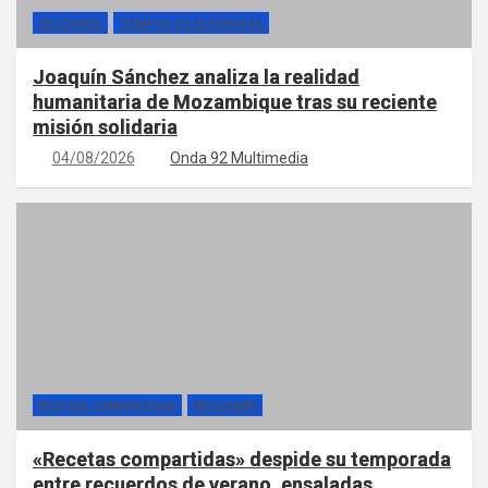
SECCIONES
TIEMPOS DE ESPERANZA
Joaquín Sánchez analiza la realidad
humanitaria de Mozambique tras su reciente
misión solidaria
04/08/2026
Onda 92 Multimedia
RECETAS COMPARTIDAS
SECCIONES
«Recetas compartidas» despide su temporada
entre recuerdos de verano, ensaladas