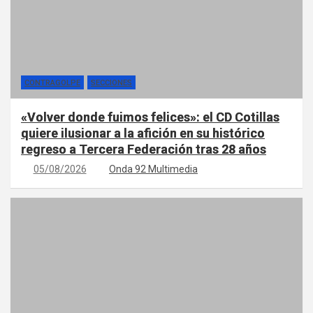
CONTRAGOLPE
SECCIONES
«Volver donde fuimos felices»: el CD Cotillas
quiere ilusionar a la afición en su histórico
regreso a Tercera Federación tras 28 años
05/08/2026
Onda 92 Multimedia