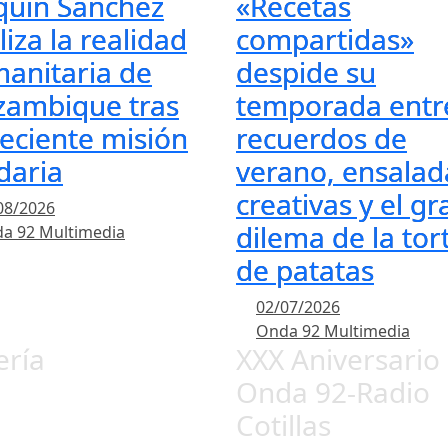
quín Sánchez
«Recetas
liza la realidad
compartidas»
anitaria de
despide su
ambique tras
temporada entr
reciente misión
recuerdos de
idaria
verano, ensalad
creativas y el gr
08/2026
dilema de la tort
a 92 Multimedia
de patatas
02/07/2026
Onda 92 Multimedia
ería
XXX Aniversario
Onda 92-Radio
Cotillas