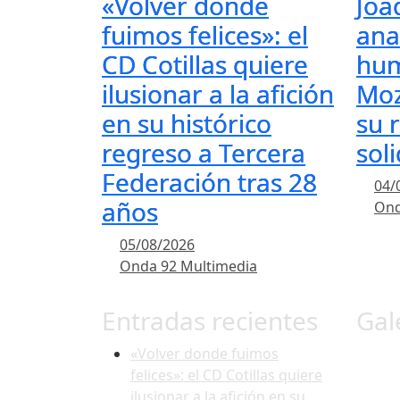
«Volver donde
Joa
fuimos felices»: el
ana
CD Cotillas quiere
hum
ilusionar a la afición
Moz
en su histórico
su 
regreso a Tercera
sol
Federación tras 28
04/
años
Ond
05/08/2026
Onda 92 Multimedia
Entradas recientes
Gal
«Volver donde fuimos
felices»: el CD Cotillas quiere
ilusionar a la afición en su