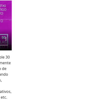
ple 30
amente
n de
jando
s,
ativos,
etc.