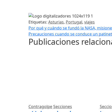
Etiquetas:
Asturias
,
Portugal
,
viajes
Navegación de entrad
Por qué y cuándo se fundó la NASA, mision
Precauciones cuando se conduce un patinete
Publicaciones relacio
Contragolpe
Secciones
Secci