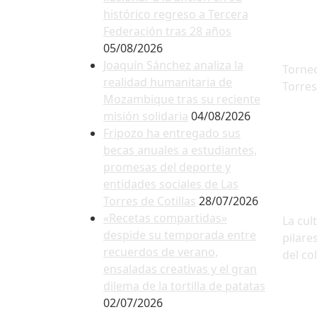
histórico regreso a Tercera
Federación tras 28 años
05/08/2026
Joaquín Sánchez analiza la
Torneo
realidad humanitaria de
Torres
Mozambique tras su reciente
misión solidaria
04/08/2026
Fripozo ha entregado sus
becas anuales a estudiantes,
promesas del deporte y
entidades sociales de Las
Torres de Cotillas
28/07/2026
«Recetas compartidas»
La cul
despide su temporada entre
pilare
recuerdos de verano,
del co
ensaladas creativas y el gran
dilema de la tortilla de patatas
02/07/2026