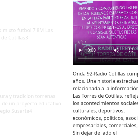
 mixto futbol 7 8M Las
 de Cotillas3
Onda 92-Radio Cotillas cum
años. Una historia estrech
relacionada a la informació
Las Torres de Cotillas, refle
tura y tradicion torrenas
los acontecimientos sociale
s de un proyecto educativo
culturales, deportivos,
legio Susarte4
económicos, políticos, asoci
empresariales, comerciales, 
Sin dejar de lado el