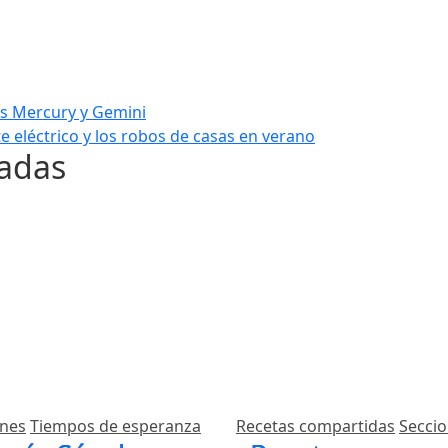
as
es Mercury y Gemini
 eléctrico y los robos de casas en verano
nadas
ones
Tiempos de esperanza
Recetas compartidas
Secci