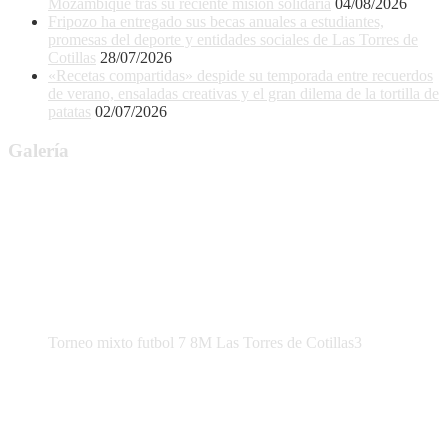
Mozambique tras su reciente misión solidaria
04/08/2026
Fripozo ha entregado sus becas anuales a estudiantes,
promesas del deporte y entidades sociales de Las Torres de
Cotillas
28/07/2026
«Recetas compartidas» despide su temporada entre recuerdos
de verano, ensaladas creativas y el gran dilema de la tortilla de
patatas
02/07/2026
Galería
Torneo mixto futbol 7 8M Las Torres de Cotillas3