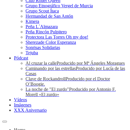
Club Roller Queen
Grupo Etnográfico Vergel de Murcia
Grupo Scout Ítaca
Hermandad de San Antón
Kimera
Peña L´Almazara
Peña Rincón Pulpitero
Protectora Las Torres Oh my dog!
Sherezade Color Esperanza
Sonrisas Solidarias
Tejuba
Pódcast
Al cruzar la calle
Producido por Mª Ángeles Moragues
Caminando por las estrellas
Producido por Lucía de las
Casas
Clave de Rockandroll
Producido por el Doctor
O’Boogie.
La noche de "El zurdo"
Producido por Antonio F.
Morell «El zurdo»
Vídeos
Imágenes
XXX Aniversario
Home