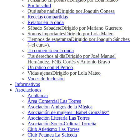
Por tu salud
Qué sabe nadie
Dirigido por Joaquín Conesa
Recetas compartidas
Relatos en la onda
Sábado Sabadete
Dirigido por Mariano Guerrero
Somos importantes
Dirigido por Lola Mateo
Tiempos de esperanza
Dirigido por Joaquín Sánchez
(«el cura»).
Tu comercio en la onda
Tus derechos al día
Dirigido por José Manuel
Hernández, Félix Cortés y Antonio Bravo
Un ratico con el Perico
Vidas ajenas
Dirigido por Lola Mateo
Voces de Inclusión
Informativos
Asociaciones
Acultamar
Área Comercial Las Torres
Asociación Amigos de la Música
Asociación de mujeres "Isabel González"
Asociación Literaria Las Torres
Asociación Socio-Cultural Torreña
Club Atletismo Las Torres
Club Petanca La Salceda