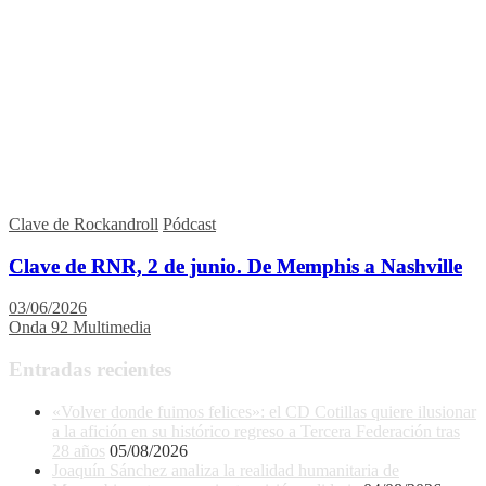
Clave de Rockandroll
Pódcast
Clave de RNR, 2 de junio. De Memphis a Nashville
03/06/2026
Onda 92 Multimedia
Entradas recientes
«Volver donde fuimos felices»: el CD Cotillas quiere ilusionar
a la afición en su histórico regreso a Tercera Federación tras
28 años
05/08/2026
Joaquín Sánchez analiza la realidad humanitaria de