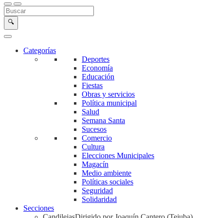
Buscar en la web
Buscar
🔍
Categorías
Deportes
Economía
Educación
Fiestas
Obras y servicios
Política municipal
Salud
Semana Santa
Sucesos
Comercio
Cultura
Elecciones Municipales
Magacín
Medio ambiente
Políticas sociales
Seguridad
Solidaridad
Secciones
Candilejas
Dirigido por Joaquín Cantero (Tejuba)