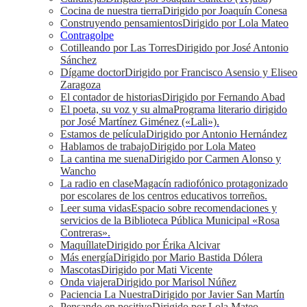
Cocina de nuestra tierra
Dirigido por Joaquín Conesa
Construyendo pensamientos
Dirigido por Lola Mateo
Contragolpe
Cotilleando por Las Torres
Dirigido por José Antonio
Sánchez
Dígame doctor
Dirigido por Francisco Asensio y Eliseo
Zaragoza
El contador de historias
Dirigido por Fernando Abad
El poeta, su voz y su alma
Programa literario dirigido
por José Martínez Giménez («Lali»).
Estamos de película
Dirigido por Antonio Hernández
Hablamos de trabajo
Dirigido por Lola Mateo
La cantina me suena
Dirigido por Carmen Alonso y
Wancho
La radio en clase
Magacín radiofónico protagonizado
por escolares de los centros educativos torreños.
Leer suma vidas
Espacio sobre recomendaciones y
servicios de la Biblioteca Pública Municipal «Rosa
Contreras».
Maquíllate
Dirigido por Érika Alcivar
Más energía
Dirigido por Mario Bastida Dólera
Mascotas
Dirigido por Mati Vicente
Onda viajera
Dirigido por Marisol Núñez
Paciencia La Nuestra
Dirigido por Javier San Martín
Pensando en positivo
Dirigido por Lola Mateo