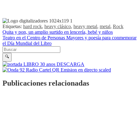
Etiquetas:
hard rock
,
heavy clásico
,
heavy metal
,
metal
,
Rock
Navegación de entradas
Quita y pon, un amplio surtido en lencería, bebé y niños
Teatro en el Centro de Personas Mayores y poesía para conmemorar
el Día Mundial del Libro
Buscar en la web
Buscar
🔍
Publicaciones relacionadas