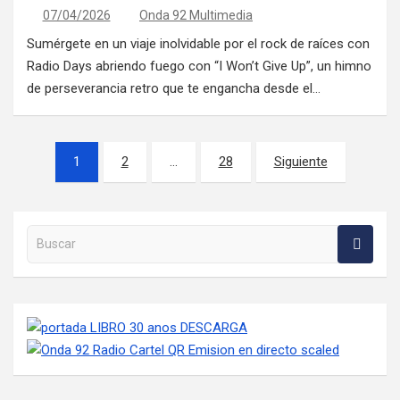
07/04/2026
Onda 92 Multimedia
Sumérgete en un viaje inolvidable por el rock de raíces con
Radio Days abriendo fuego con “I Won’t Give Up”, un himno
de perseverancia retro que te engancha desde el…
Paginación de entradas
1
2
…
28
Siguiente
Buscar en la web