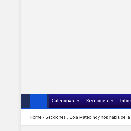
Onda 92 Multimed
Más cerca de ti
Categorías
Secciones
Info
Home
Secciones
Lola Mateo hoy nos habla de l