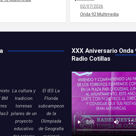
02/07/2026
Onda 92 Multimedia
ía
XXX Aniversario Onda 
Radio Cotillas
mixto
La cultura y
El IES La
7 8M
tradicion
Florida
rres
torrenas
subcampeon
llas3
pilares de un
de la
proyecto
Olimpiada
educativo
de Geografia