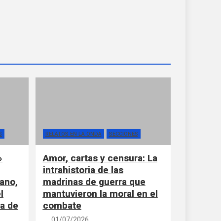
S
RELATOS EN LA ONDA
SECCIONES
»
Amor, cartas y censura: La
intrahistoria de las
ano,
madrinas de guerra que
l
mantuvieron la moral en el
la de
combate
01/07/2026