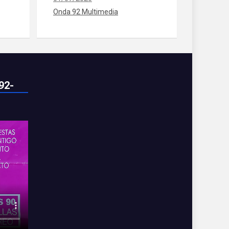
Onda 92 Multimedia
92-