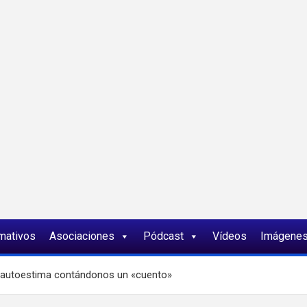
ia
rmativos
Asociaciones
Pódcast
Vídeos
Imágene
a autoestima contándonos un «cuento»