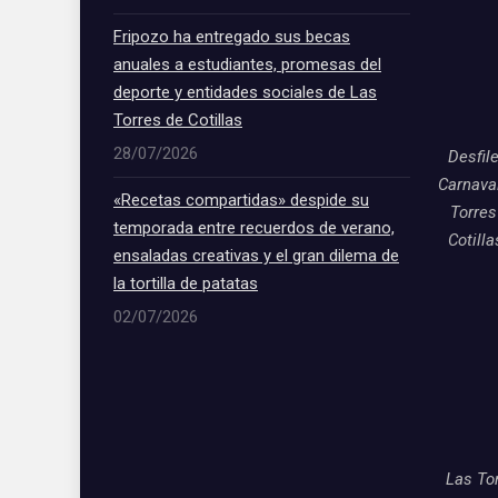
Fripozo ha entregado sus becas
anuales a estudiantes, promesas del
deporte y entidades sociales de Las
Torres de Cotillas
28/07/2026
Desfil
Carnava
«Recetas compartidas» despide su
Torres
temporada entre recuerdos de verano,
Cotill
ensaladas creativas y el gran dilema de
la tortilla de patatas
02/07/2026
Las To