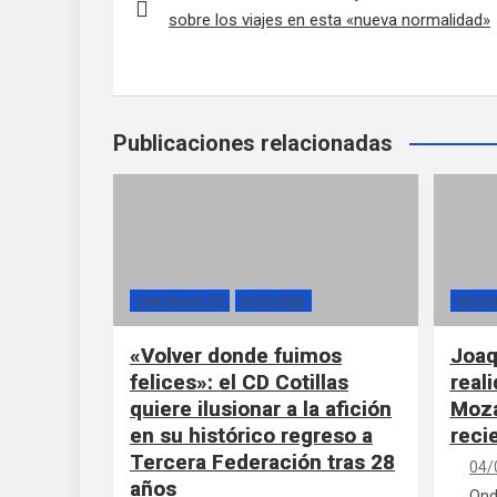
sobre los viajes en esta «nueva normalidad»
Publicaciones relacionadas
CONTRAGOLPE
SECCIONES
SECCI
«Volver donde fuimos
Joaq
felices»: el CD Cotillas
real
quiere ilusionar a la afición
Moza
en su histórico regreso a
reci
Tercera Federación tras 28
04/
años
Ond