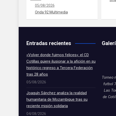
05/08/2026
Onda 92 Multimedia
Entradas recientes
Galer
«Volver donde fuimos felices»: el CD
Cotillas quiere ilusionar a la afición en su
histórico regreso a Tercera Federación
tras 28 años
Torneo 
05/08/2026
futbol 
Las To
Joaquín Sánchez analiza la realidad
de Coti
humanitaria de Mozambique tras su
reciente misión solidaria
04/08/2026