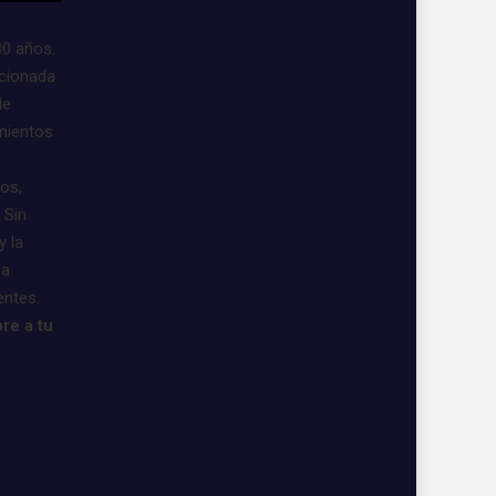
30 años.
acionada
de
imientos
vos,
 Sin
y la
 a
entes.
re a tu