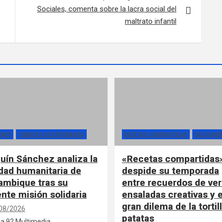
Sociales, comenta sobre la lacra social del
maltrato infantil
ONES
TIEMPOS DE ESPERANZA
RECETAS COMPARTIDAS
SECCIONE
uín Sánchez analiza la
«Recetas compartidas
idad humanitaria de
despide su temporada
mbique tras su
entre recuerdos de ver
ente misión solidaria
ensaladas creativas y e
gran dilema de la tortil
08/2026
patatas
a 92 Multimedia