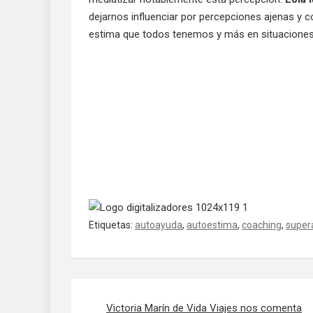
dejarnos influenciar por percepciones ajenas y
estima que todos tenemos y más en situacione
Etiquetas:
autoayuda
,
autoestima
,
coaching
,
super
Navegación de entradas
Victoria Marín de Vida Viajes nos comenta