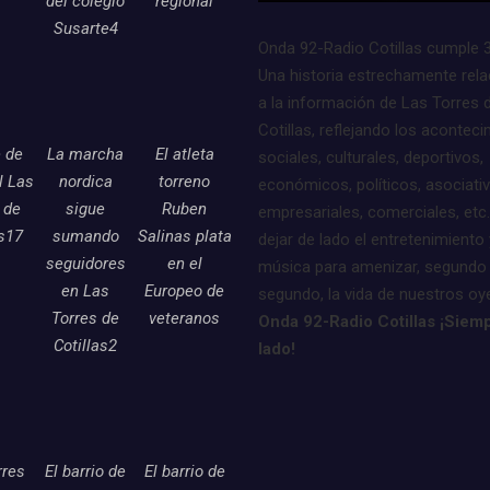
del colegio
regional
Susarte4
Onda 92-Radio Cotillas cumple 
Una historia estrechamente rel
a la información de Las Torres 
Cotillas, reflejando los acontec
e de
La marcha
El atleta
sociales, culturales, deportivos,
l Las
nordica
torreno
económicos, políticos, asociati
 de
sigue
Ruben
empresariales, comerciales, etc.
as17
sumando
Salinas plata
dejar de lado el entretenimiento 
seguidores
en el
música para amenizar, segundo
en Las
Europeo de
segundo, la vida de nuestros oy
Torres de
veteranos
Onda 92-Radio Cotillas ¡Siemp
Cotillas2
lado!
rres
El barrio de
El barrio de