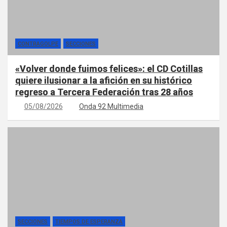
CONTRAGOLPE
SECCIONES
«Volver donde fuimos felices»: el CD Cotillas
quiere ilusionar a la afición en su histórico
regreso a Tercera Federación tras 28 años
05/08/2026
Onda 92 Multimedia
SECCIONES
TIEMPOS DE ESPERANZA