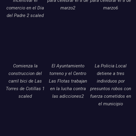
incentivar el
para celebrar el 8 de
para celebrar el 8 de
comercio en el Dia
marzo2
marzo6
del Padre 2 scaled
Comienza la
El Ayuntamiento
La Policia Local
construccion del
torreno y el Centro
detiene a tres
carril bici de Las
Las Flotas trabajan
individuos por
Torres de Cotillas 1
en la lucha contra
presuntos robos con
scaled
las adicciones2
fuerza cometidos en
el municipio