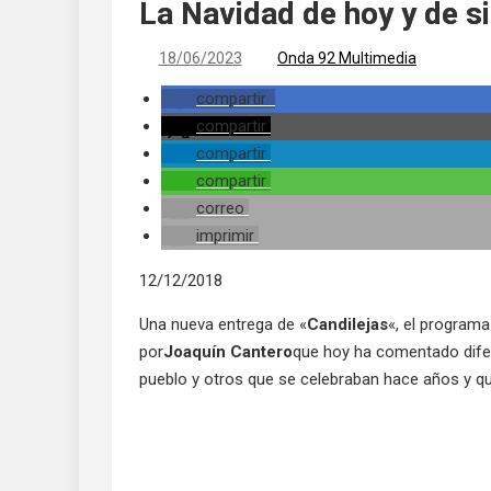
La Navidad de hoy y de s
18/06/2023
Onda 92 Multimedia
compartir
compartir
compartir
compartir
correo
imprimir
12/12/2018
Una nueva entrega de «
Candilejas
«, el programa
por
Joaquín Cantero
que hoy ha comentado dife
pueblo y otros que se celebraban hace años y q