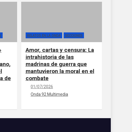
S
RELATOS EN LA ONDA
SECCIONES
»
Amor, cartas y censura: La
intrahistoria de las
ano,
madrinas de guerra que
l
mantuvieron la moral en el
la de
combate
01/07/2026
Onda 92 Multimedia