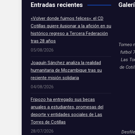
Entradas recientes
Galer
«Volver donde fuimos felices»: el CD
Cotillas quiere ilusionar a la afición en su
histórico regreso a Tercera Federación
tras 28 años
Torneo 
05/08/2026
futbol 
Las To
Joaquín Sánchez analiza la realidad
de Coti
humanitaria de Mozambique tras su
reciente misión solidaria
04/08/2026
Fripozo ha entregado sus becas
anuales a estudiantes, promesas del
deporte y entidades sociales de Las
Torres de Cotillas
28/07/2026
Desfil