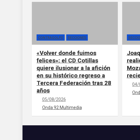
CONTRAGOLPE
SECCIONES
SECCI
«Volver donde fuimos
Joaq
felices»: el CD Cotillas
real
quiere ilusionar a la afición
Moza
en su histórico regreso a
reci
Tercera Federación tras 28
04/
años
Ond
05/08/2026
Onda 92 Multimedia