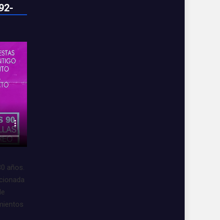
92-
30 años.
acionada
de
imientos