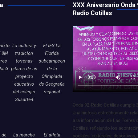
ía
XXX Aniversario Onda 
Radio Cotillas
mixto
La cultura y
El IES La
7 8M
tradicion
Florida
rres
torrenas
subcampeon
llas3
pilares de un
de la
proyecto
Olimpiada
educativo
de Geografia
del colegio
regional
Susarte4
Onda 92-Radio Cotillas cumple 
Una historia estrechamente rel
a la información de Las Torres 
Cotillas, reflejando los acontec
e de
La marcha
El atleta
sociales, culturales, deportivos,