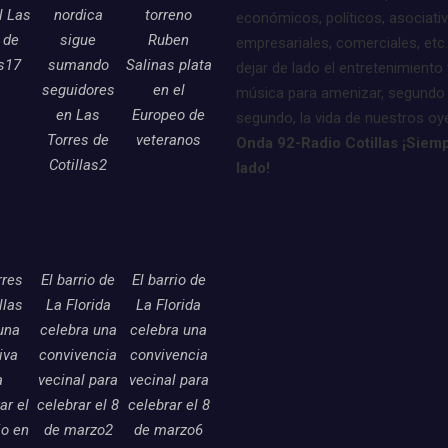
l Las
nordica
torreno
económicos, políticos, asociati
 de
sigue
Ruben
empresariales, comerciales, etc.
as17
sumando
Salinas plata
dejar de lado el entretenimiento 
seguidores
en el
música para amenizar, segundo
en Las
Europeo de
segundo, la vida de nuestros oy
Torres de
veteranos
Onda 92-Radio Cotillas ¡Siemp
Cotillas2
lado!
rres
El barrio de
El barrio de
llas
La Florida
La Florida
una
celebra una
celebra una
tiva
convivencia
convivencia
a
vecinal para
vecinal para
ar el
celebrar el 8
celebrar el 8
o en
de marzo2
de marzo6