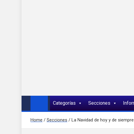
Onda 92 Multimed
Más cerca de ti
Categorías
Secciones
Info
Home
Secciones
La Navidad de hoy y de siempre