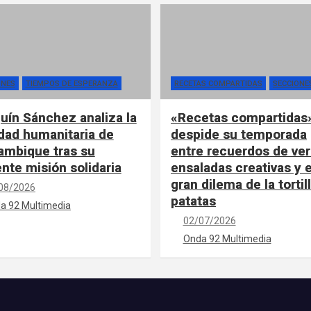
ONES
TIEMPOS DE ESPERANZA
RECETAS COMPARTIDAS
SECCIONE
uín Sánchez analiza la
«Recetas compartidas
idad humanitaria de
despide su temporada
mbique tras su
entre recuerdos de ver
ente misión solidaria
ensaladas creativas y e
gran dilema de la tortil
08/2026
patatas
a 92 Multimedia
02/07/2026
Onda 92 Multimedia