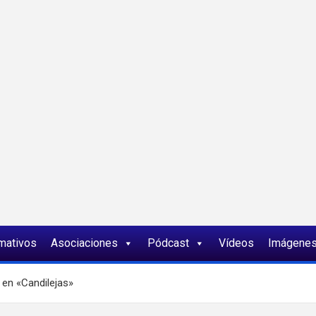
ia
rmativos
Asociaciones
Pódcast
Vídeos
Imágene
 en «Candilejas»