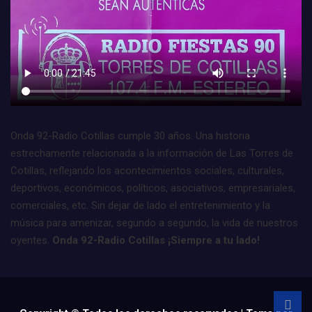
Onda 92-Radio Cotillas cumple 30 años. Una historia
estrechamente relacionada a la información de Las Torres de
Cotillas, reflejando los acontecimientos sociales, culturales,
deportivos, económicos, políticos, asociativos, empresariales,
comerciales, etc. Sin dejar de lado el entretenimiento y la
música para amenizar, segundo a segundo, la vida de nuestros
oyentes.
Onda 92-Radio Cotillas ¡Siempre a tu lado!