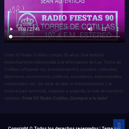
Onda 92-Radio Cotillas cumple 30 años. Una historia
estrechamente relacionada a la información de Las Torres de
Cotillas, reflejando los acontecimientos sociales, culturales,
deportivos, económicos, políticos, asociativos, empresariales,
comerciales, etc. Sin dejar de lado el entretenimiento y la
música para amenizar, segundo a segundo, la vida de nuestros
oyentes.
Onda 92-Radio Cotillas ¡Siempre a tu lado!
Copyright © Todos los derechos reservados | Tema por