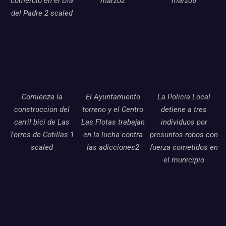
comercio en el Dia
marzo2
marzo6
del Padre 2 scaled
Comienza la
El Ayuntamiento
La Policia Local
construccion del
torreno y el Centro
detiene a tres
carril bici de Las
Las Flotas trabajan
individuos por
Torres de Cotillas 1
en la lucha contra
presuntos robos con
scaled
las adicciones2
fuerza cometidos en
el municipio