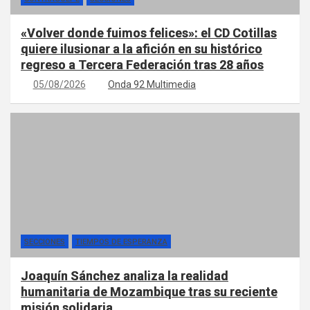
«Volver donde fuimos felices»: el CD Cotillas
quiere ilusionar a la afición en su histórico
regreso a Tercera Federación tras 28 años
05/08/2026
Onda 92 Multimedia
SECCIONES
TIEMPOS DE ESPERANZA
Joaquín Sánchez analiza la realidad
humanitaria de Mozambique tras su reciente
misión solidaria