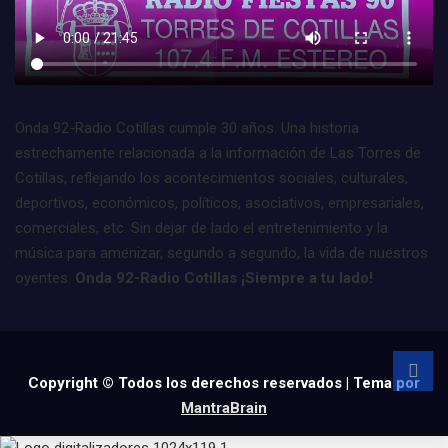
Onda 92-Radio Cotillas cumple 30 años. Una historia
estrechamente relacionada a la información de Las Torres de
Cotillas, reflejando los acontecimientos sociales, culturales,
deportivos, económicos, políticos, asociativos, empresariales,
comerciales, etc. Sin dejar de lado el entretenimiento y la
música para amenizar, segundo a segundo, la vida de nuestros
oyentes.
Onda 92-Radio Cotillas ¡Siempre a tu lado!
Copyright © Todos los derechos reservados | Tema por
MantraBrain