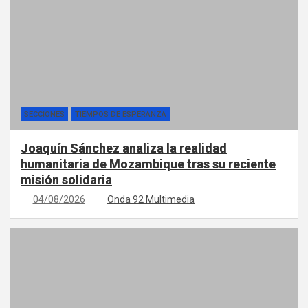
SECCIONES
TIEMPOS DE ESPERANZA
Joaquín Sánchez analiza la realidad
humanitaria de Mozambique tras su reciente
misión solidaria
04/08/2026
Onda 92 Multimedia