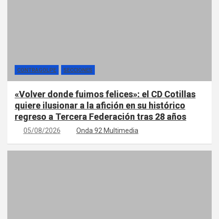
CONTRAGOLPE
SECCIONES
«Volver donde fuimos felices»: el CD Cotillas
quiere ilusionar a la afición en su histórico
regreso a Tercera Federación tras 28 años
05/08/2026
Onda 92 Multimedia