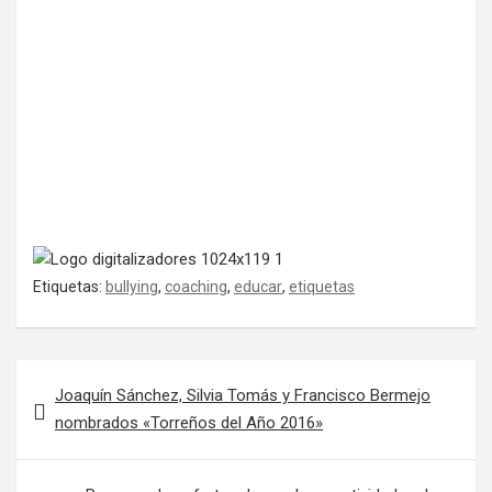
Etiquetas:
bullying
,
coaching
,
educar
,
etiquetas
Navegación de entradas
Joaquín Sánchez, Silvia Tomás y Francisco Bermejo
nombrados «Torreños del Año 2016»