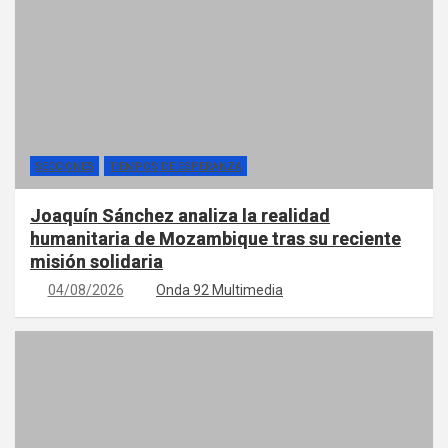
SECCIONES
TIEMPOS DE ESPERANZA
Joaquín Sánchez analiza la realidad
humanitaria de Mozambique tras su reciente
misión solidaria
04/08/2026
Onda 92 Multimedia