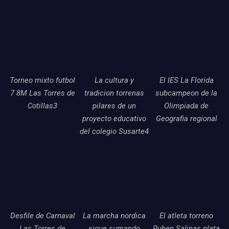
Torneo mixto futbol
La cultura y
El IES La Florida
7 8M Las Torres de
tradicion torrenas
subcampeon de la
Cotillas3
pilares de un
Olimpiada de
proyecto educativo
Geografia regional
del colegio Susarte4
Desfile de Carnaval
La marcha nordica
El atleta torreno
Las Torres de
sigue sumando
Ruben Salinas plata