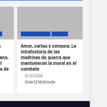
S
RELATOS EN LA ONDA
SECCIONES
»
Amor, cartas y censura: La
intrahistoria de las
ano,
madrinas de guerra que
l
mantuvieron la moral en el
la de
combate
01/07/2026
Onda 92 Multimedia