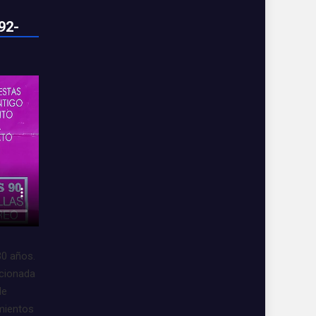
92-
30 años.
acionada
de
imientos