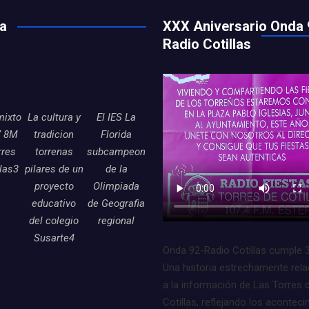
ía
XXX Aniversario Onda 
Radio Cotillas
mixto
La cultura y
El IES La
7 8M
tradicion
Florida
rres
torrenas
subcampeon
llas3
pilares de un
de la
proyecto
Olimpiada
educativo
de Geografia
del colegio
regional
Susarte4
Onda 92-Radio Cotillas cumple 
Una historia estrechamente rel
a la información de Las Torres 
Cotillas, reflejando los acontec