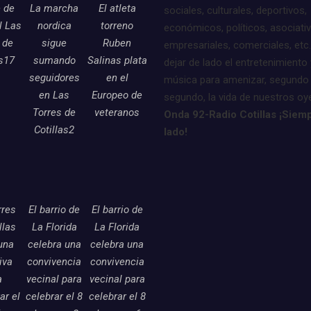
e de
La marcha
El atleta
sociales, culturales, deportivos,
l Las
nordica
torreno
económicos, políticos, asociati
 de
sigue
Ruben
empresariales, comerciales, etc.
as17
sumando
Salinas plata
dejar de lado el entretenimiento 
seguidores
en el
música para amenizar, segundo
en Las
Europeo de
segundo, la vida de nuestros oy
Torres de
veteranos
Onda 92-Radio Cotillas ¡Siemp
Cotillas2
lado!
rres
El barrio de
El barrio de
llas
La Florida
La Florida
una
celebra una
celebra una
tiva
convivencia
convivencia
a
vecinal para
vecinal para
ar el
celebrar el 8
celebrar el 8