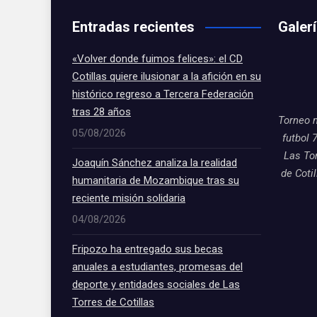
Entradas recientes
Galer
«Volver donde fuimos felices»: el CD
Cotillas quiere ilusionar a la afición en su
histórico regreso a Tercera Federación
tras 28 años
Torneo 
05/08/2026
futbol 
Las To
Joaquín Sánchez analiza la realidad
de Coti
humanitaria de Mozambique tras su
reciente misión solidaria
04/08/2026
Fripozo ha entregado sus becas
anuales a estudiantes, promesas del
deporte y entidades sociales de Las
Torres de Cotillas