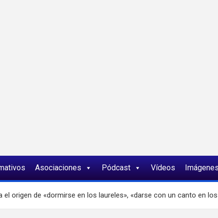
ia
rmativos
Asociaciones
Pódcast
Vídeos
Imágene
 el origen de «dormirse en los laureles», «darse con un canto en los