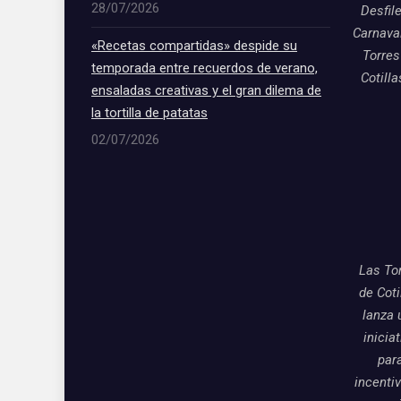
28/07/2026
Desfil
Carnava
«Recetas compartidas» despide su
Torres
temporada entre recuerdos de verano,
Cotill
ensaladas creativas y el gran dilema de
la tortilla de patatas
02/07/2026
Las To
de Coti
lanza 
inicia
par
incentiv