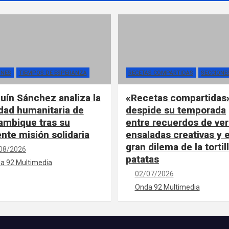
ONES
TIEMPOS DE ESPERANZA
RECETAS COMPARTIDAS
SECCIONE
uín Sánchez analiza la
«Recetas compartidas
idad humanitaria de
despide su temporada
mbique tras su
entre recuerdos de ver
ente misión solidaria
ensaladas creativas y e
gran dilema de la tortil
08/2026
patatas
a 92 Multimedia
02/07/2026
Onda 92 Multimedia