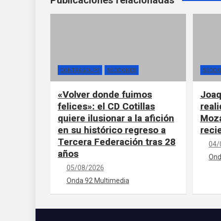
Publicaciones relacionadas
CONTRAGOLPE
SECCIONES
SECCI
«Volver donde fuimos
Joaq
felices»: el CD Cotillas
real
quiere ilusionar a la afición
Moza
en su histórico regreso a
reci
Tercera Federación tras 28
04/
años
Ond
05/08/2026
Onda 92 Multimedia