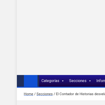
Onda 92 Multimed
Más cerca de ti
Categorías
Secciones
Info
Home
Secciones
El Contador de Historias desvela