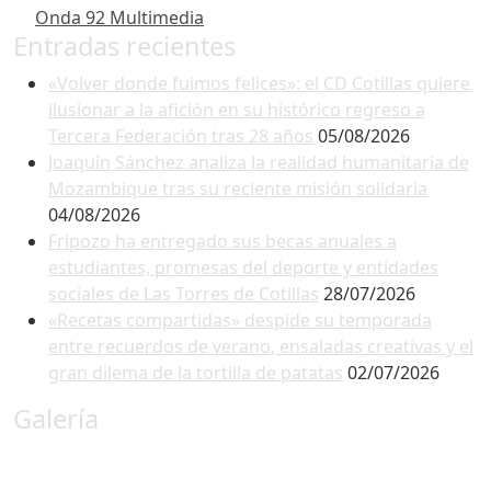
Onda 92 Multimedia
Entradas recientes
«Volver donde fuimos felices»: el CD Cotillas quiere
ilusionar a la afición en su histórico regreso a
Tercera Federación tras 28 años
05/08/2026
Joaquín Sánchez analiza la realidad humanitaria de
Mozambique tras su reciente misión solidaria
04/08/2026
Fripozo ha entregado sus becas anuales a
estudiantes, promesas del deporte y entidades
sociales de Las Torres de Cotillas
28/07/2026
«Recetas compartidas» despide su temporada
entre recuerdos de verano, ensaladas creativas y el
gran dilema de la tortilla de patatas
02/07/2026
Galería