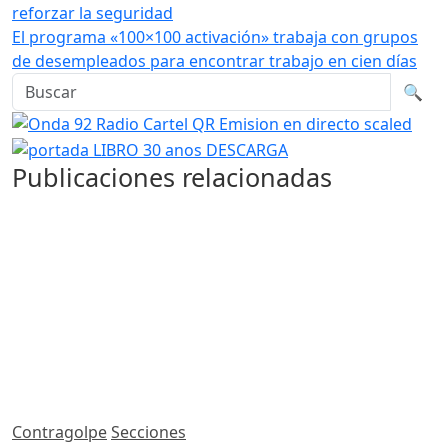
reforzar la seguridad
El programa «100×100 activación» trabaja con grupos
de desempleados para encontrar trabajo en cien días
Buscar en la web
Busca
🔍
Publicaciones relacionadas
Contragolpe
Secciones