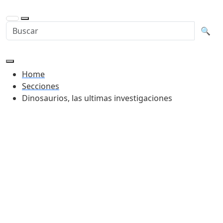
Buscar en la web
Busca
🔍
Home
Secciones
Dinosaurios, las ultimas investigaciones