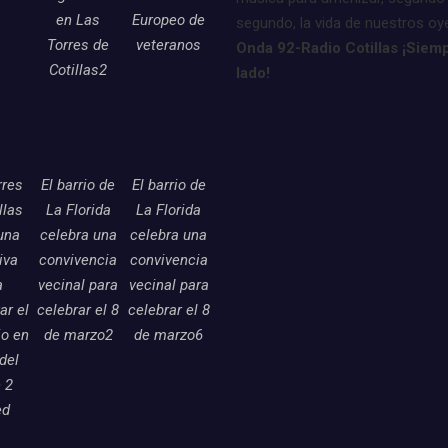
en Las
Europeo de
segundo, la vida de nuestros oy
Torres de
veteranos
Onda 92-Radio Cotillas ¡Siemp
Cotillas2
lado!
rres
El barrio de
El barrio de
llas
La Florida
La Florida
una
celebra una
celebra una
tiva
convivencia
convivencia
a
vecinal para
vecinal para
ar el
celebrar el 8
celebrar el 8
o en
de marzo2
de marzo6
 del
 2
ed