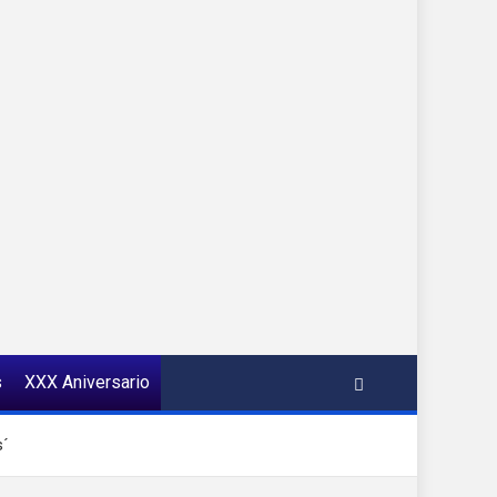
s
XXX Aniversario
s´