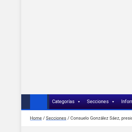
Onda 92 Multimed
Más cerca de ti
Categorías
Secciones
Info
Home
Secciones
Consuelo González Sáez, preside