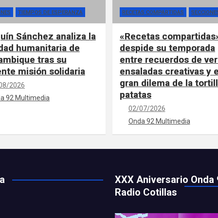
ONES
TIEMPOS DE ESPERANZA
RECETAS COMPARTIDAS
SECCIONE
uín Sánchez analiza la
«Recetas compartidas
idad humanitaria de
despide su temporada
mbique tras su
entre recuerdos de ver
ente misión solidaria
ensaladas creativas y e
gran dilema de la tortil
08/2026
patatas
a 92 Multimedia
02/07/2026
Onda 92 Multimedia
ía
XXX Aniversario Onda 
Radio Cotillas