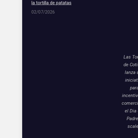
la tortilla de patatas
02/07/2026
Las To
de Coti
lanza 
inicia
par
incentiv
comerci
el Dia
Padre
scal