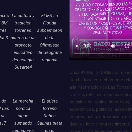
mixto
La cultura y
El IES La
7 8M
tradicion
Florida
rres
torrenas
subcampeon
llas3
pilares de un
de la
proyecto
Olimpiada
educativo
de Geografia
del colegio
regional
Susarte4
Onda 92-Radio Cotillas cumple 
Una historia estrechamente rel
a la información de Las Torres 
Cotillas, reflejando los acontec
e de
La marcha
El atleta
sociales, culturales, deportivos,
l Las
nordica
torreno
económicos, políticos, asociati
 de
sigue
Ruben
empresariales, comerciales, etc.
as17
sumando
Salinas plata
dejar de lado el entretenimiento 
seguidores
en el
música para amenizar, segundo