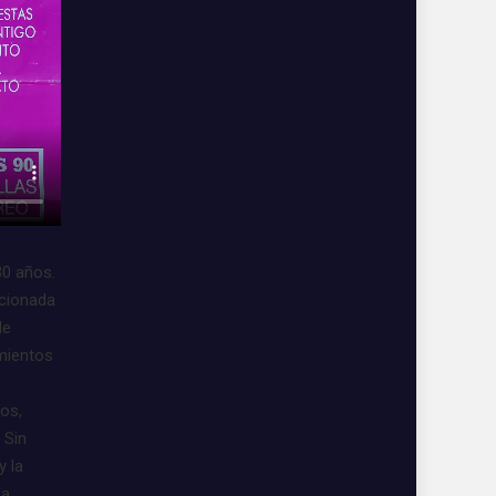
30 años.
acionada
de
imientos
vos,
 Sin
y la
 a