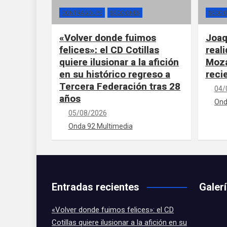
CONTRAGOLPE
SECCIONES
SECCI
«Volver donde fuimos
Joaq
felices»: el CD Cotillas
real
quiere ilusionar a la afición
Moza
en su histórico regreso a
reci
Tercera Federación tras 28
04/
años
Ond
05/08/2026
Onda 92 Multimedia
Entradas recientes
Galer
«Volver donde fuimos felices»: el CD
Cotillas quiere ilusionar a la afición en su