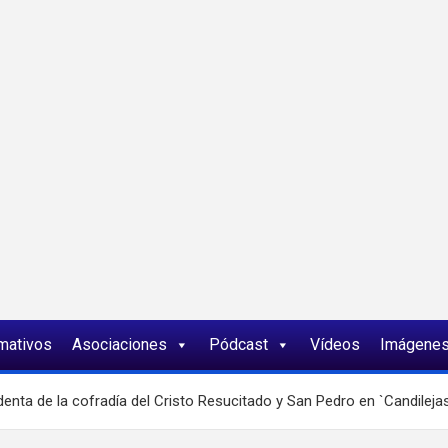
ia
rmativos
Asociaciones
Pódcast
Vídeos
Imágene
nta de la cofradía del Cristo Resucitado y San Pedro en `Candileja