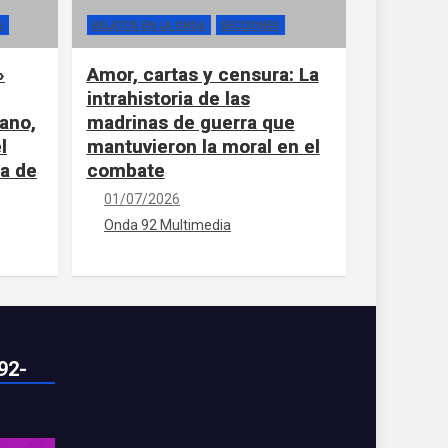
S
RELATOS EN LA ONDA
SECCIONES
»
Amor, cartas y censura: La
intrahistoria de las
ano,
madrinas de guerra que
l
mantuvieron la moral en el
la de
combate
01/07/2026
Onda 92 Multimedia
92-