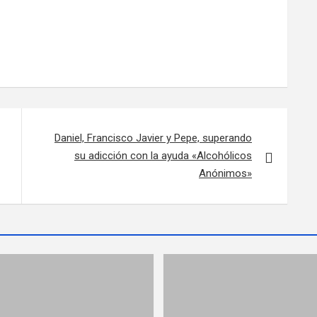
Daniel, Francisco Javier y Pepe, superando
su adicción con la ayuda «Alcohólicos
Anónimos»