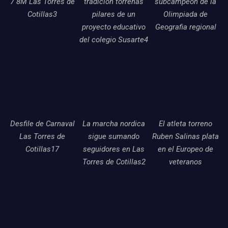
7 8M Las Torres de
tradicion torrenas
subcampeon de la
Cotillas3
pilares de un
Olimpiada de
proyecto educativo
Geografia regional
del colegio Susarte4
Desfile de Carnaval
La marcha nordica
El atleta torreno
Las Torres de
sigue sumando
Ruben Salinas plata
Cotillas17
seguidores en Las
en el Europeo de
Torres de Cotillas2
veteranos