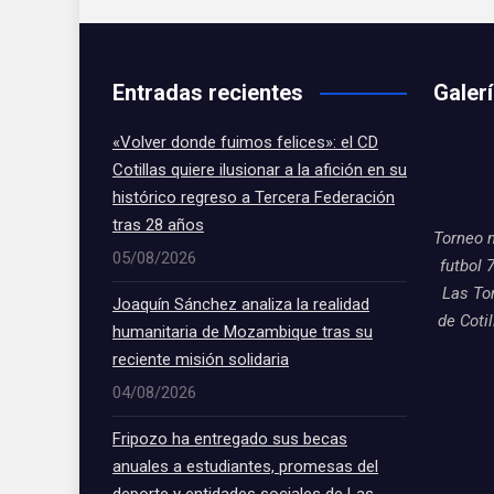
Entradas recientes
Galer
«Volver donde fuimos felices»: el CD
Cotillas quiere ilusionar a la afición en su
histórico regreso a Tercera Federación
tras 28 años
Torneo 
05/08/2026
futbol 
Las To
Joaquín Sánchez analiza la realidad
de Coti
humanitaria de Mozambique tras su
reciente misión solidaria
04/08/2026
Fripozo ha entregado sus becas
anuales a estudiantes, promesas del