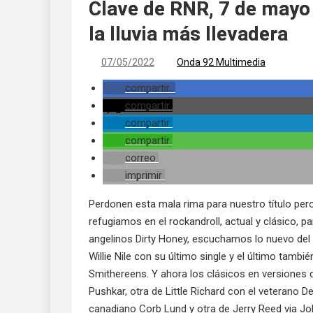
Clave de RNR, 7 de mayo
la lluvia más llevadera
07/05/2022
Onda 92 Multimedia
compartir
compartir
compartir
compartir
correo
imprimir
Perdonen esta mala rima para nuestro título per
refugiamos en el rockandroll, actual y clásico,
angelinos Dirty Honey, escuchamos lo nuevo del
Willie Nile con su último single y el último tambi
Smithereens. Y ahora los clásicos en versiones
Pushkar, otra de Little Richard con el veterano D
canadiano Corb Lund y otra de Jerry Reed via J