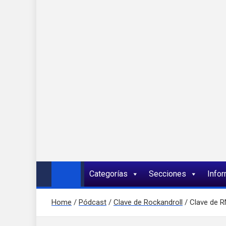
Onda 92 Multimed
Más cerca de ti
Categorías
Secciones
Info
Home
Pódcast
Clave de Rockandroll
Clave de R