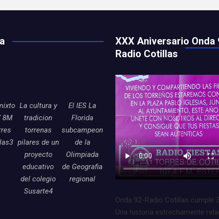
ía
XXX Aniversario Onda 
Radio Cotillas
mixto
La cultura y
El IES La
7 8M
tradicion
Florida
rres
torrenas
subcampeon
llas3
pilares de un
de la
proyecto
Olimpiada
educativo
de Geografia
del colegio
regional
Susarte4
Onda 92-Radio Cotillas cumple 
Una historia estrechamente rel