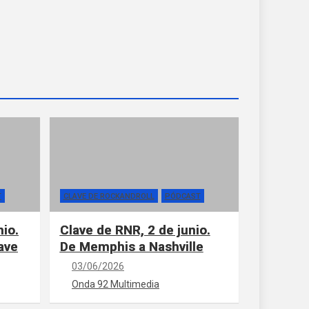
T
CLAVE DE ROCKANDROLL
PÓDCAST
nio.
Clave de RNR, 2 de junio.
ave
De Memphis a Nashville
03/06/2026
Onda 92 Multimedia