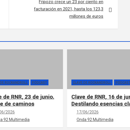
Fripozo crece un 23 por ciento en
facturación en 2021, hasta los 123,3
millones de euros
 DE ROCKANDROLL
PÓDCAST
CLAVE DE ROCKANDROLL
PÓDCAS
e de RNR, 23 de junio.
Clave de RNR, 16 de ju
e de caminos
Destilando esencias cl
06/2026
17/06/2026
a 92 Multimedia
Onda 92 Multimedia