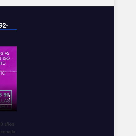
92-
30 años.
acionada