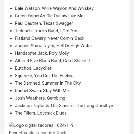
Dale Watson, Willie Waylon And Whiskey
Creed FisherAn Old Outlaw Like Me
Paul Cauthen, Texas Swagger
Tedeschi Trucks Band, I Got You
Flatland Cavalry, Never Comin’ Back
Joanne Shaw Taylor, Hell Or High Water
Handsome Jack, Poly Molly
Altered Five Blues Band, Can’t Shake It
Butchos, Ladykiller
Squeeze, You Get The Feeling
The Damned, Summer In The City
Rachel Swain, Stay With Me
Josh Weathers, Gambling
Jackson Taylor & The Sinners, The Long Goodbye
The Tillers, Lovesick Blues
Etiquetas:
blues
,
country
,
Rock