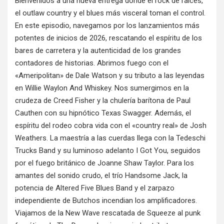
Bienvenidos a una nueva entrega donde el rock de raíces,
el outlaw country y el blues más visceral toman el control.
En este episodio, navegamos por los lanzamientos más
potentes de inicios de 2026, rescatando el espíritu de los
bares de carretera y la autenticidad de los grandes
contadores de historias. Abrimos fuego con el
«Ameripolitan» de Dale Watson y su tributo a las leyendas
en Willie Waylon And Whiskey. Nos sumergimos en la
crudeza de Creed Fisher y la chulería barítona de Paul
Cauthen con su hipnótico Texas Swagger. Además, el
espíritu del rodeo cobra vida con el «country real» de Josh
Weathers. La maestría a las cuerdas llega con la Tedeschi
Trucks Band y su luminoso adelanto I Got You, seguidos
por el fuego británico de Joanne Shaw Taylor. Para los
amantes del sonido crudo, el trío Handsome Jack, la
potencia de Altered Five Blues Band y el zarpazo
independiente de Butchos incendian los amplificadores.
Viajamos de la New Wave rescatada de Squeeze al punk