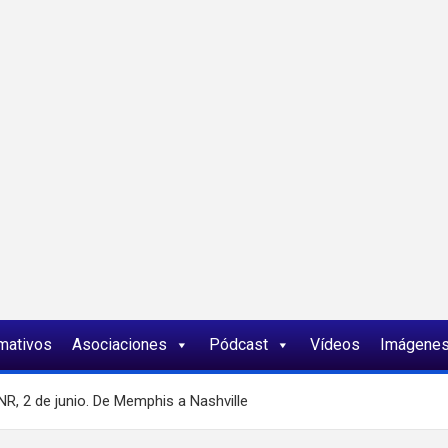
ia
rmativos
Asociaciones
Pódcast
Vídeos
Imágene
NR, 2 de junio. De Memphis a Nashville