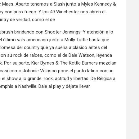
ic Maes. Aparte tenemos a Slash junto a Myles Kennedy &
 con puro fuego. Y los 49 Winchester nos abren el
ntry de verdad, como el de
gebrush brindando con Shooter Jennings. Y atención a lo
 último vals americano junto a Molly Tuttle hasta que
romesa del country que ya suena a clásico antes del
con su rock de raíces, como el de Dale Watson, leyenda
nk. Por su parte, Kier Byrnes & The Kettle Burners mezclan
casi como Johnnie Velasco pone el punto latino con un
l show a lo grande: rock, actitud y libertad. De Bélgica a
his a Nashville. Dale al play y déjate llevar.