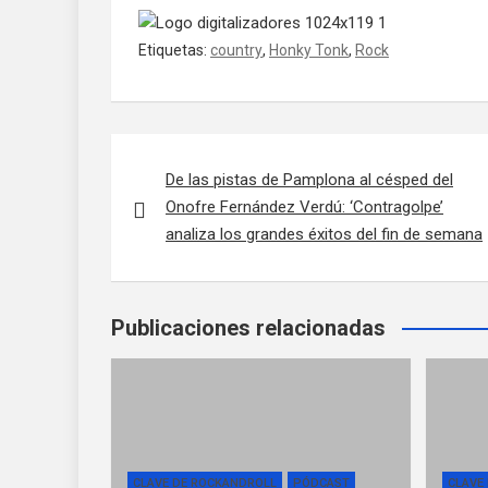
Etiquetas:
country
,
Honky Tonk
,
Rock
Navegación de entradas
De las pistas de Pamplona al césped del
Onofre Fernández Verdú: ‘Contragolpe’
analiza los grandes éxitos del fin de semana
Publicaciones relacionadas
CLAVE DE ROCKANDROLL
PÓDCAST
CLAVE