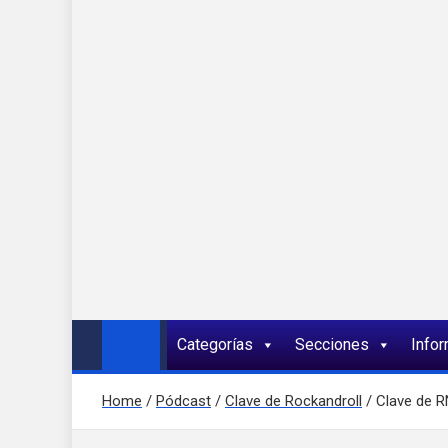
Onda 92 Multimed
Más cerca de ti
Categorías
Secciones
Info
Home
Pódcast
Clave de Rockandroll
Clave de R