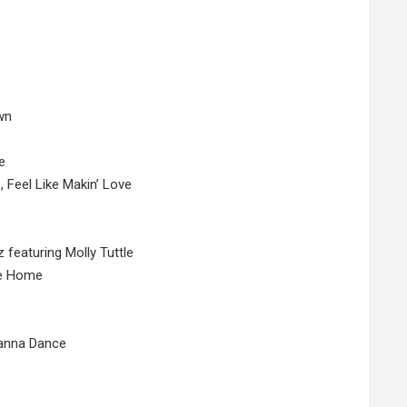
wn
e
 Feel Like Makin’ Love
featuring Molly Tuttle
Me Home
Wanna Dance