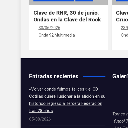
Clave de RNR, 30 de junio.
Clav
Ondas en la Clave del Rock
Cruc
30/06/2026
23/
Onda 92 Multimedia
Ond
Entradas recientes
Galer
«Volver donde fuimos felices»: el CD
Cotillas quiere ilusionar a la afición en su
histórico regreso a Tercera Federación
tras 28 años
Torneo 
05/08/2026
futbol 