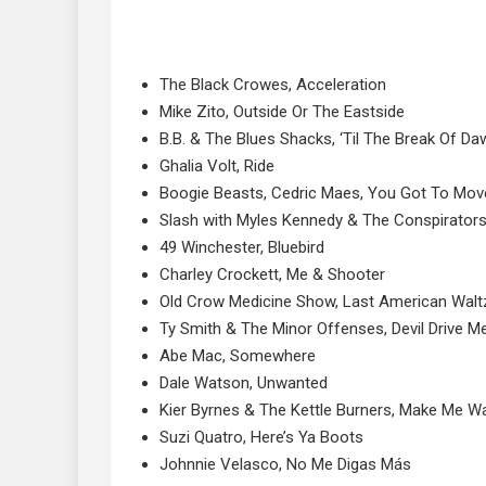
The Black Crowes, Acceleration
Mike Zito, Outside Or The Eastside
B.B. & The Blues Shacks, ‘Til The Break Of Da
Ghalia Volt, Ride
Boogie Beasts, Cedric Maes, You Got To Mov
Slash with Myles Kennedy & The Conspirators,
49 Winchester, Bluebird
Charley Crockett, Me & Shooter
Old Crow Medicine Show, Last American Waltz 
Ty Smith & The Minor Offenses, Devil Drive 
Abe Mac, Somewhere
Dale Watson, Unwanted
Kier Byrnes & The Kettle Burners, Make Me 
Suzi Quatro, Here’s Ya Boots
Johnnie Velasco, No Me Digas Más