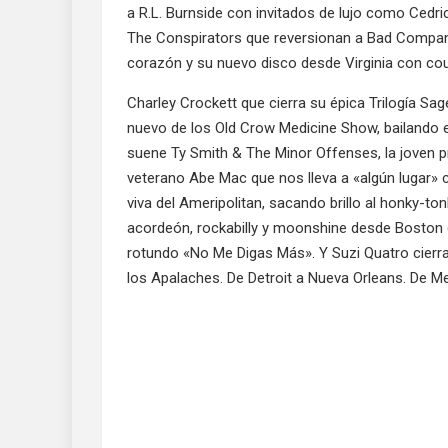
a R.L. Burnside con invitados de lujo como Cedr
The Conspirators que reversionan a Bad Company
corazón y su nuevo disco desde Virginia con cou
Charley Crockett que cierra su épica Trilogía Sa
nuevo de los Old Crow Medicine Show, bailando el
suene Ty Smith & The Minor Offenses, la joven p
veterano Abe Mac que nos lleva a «algún lugar» 
viva del Ameripolitan, sacando brillo al honky-to
acordeón, rockabilly y moonshine desde Boston 
rotundo «No Me Digas Más». Y Suzi Quatro cierra e
los Apalaches. De Detroit a Nueva Orleans. De Memp