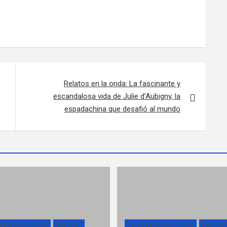
Relatos en la onda: La fascinante y
escandalosa vida de Julie d’Aubigny, la
espadachina que desafió al mundo
 DE ROCKANDROLL
PÓDCAST
CLAVE DE ROCKANDROLL
PÓDCAS