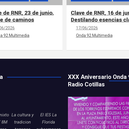
e de RNR, 23 de junio.
Clave de RNR, 16 de ju
e de caminos
Destilando esencias cl
06/2026
17/06/2026
a 92 Multimedia
Onda 92 Multimedia
ía
XXX Aniversario Onda 
Radio Cotillas
mixto
La cultura y
El IES La
7 8M
tradicion
Florida