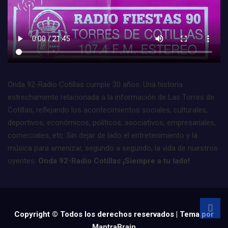
Onda 92-Radio Cotillas cumple 30 años. Una historia
estrechamente relacionada a la información de Las Torres de
Cotillas, reflejando los acontecimientos sociales, culturales,
deportivos, económicos, políticos, asociativos, empresariales,
comerciales, etc. Sin dejar de lado el entretenimiento y la
música para amenizar, segundo a segundo, la vida de nuestros
oyentes.
Onda 92-Radio Cotillas ¡Siempre a tu lado!
Copyright © Todos los derechos reservados | Tema por
MantraBrain