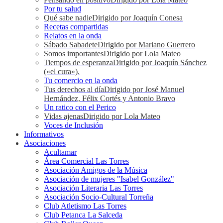
Por tu salud
Qué sabe nadie
Dirigido por Joaquín Conesa
Recetas compartidas
Relatos en la onda
Sábado Sabadete
Dirigido por Mariano Guerrero
Somos importantes
Dirigido por Lola Mateo
Tiempos de esperanza
Dirigido por Joaquín Sánchez
(«el cura»).
Tu comercio en la onda
Tus derechos al día
Dirigido por José Manuel
Hernández, Félix Cortés y Antonio Bravo
Un ratico con el Perico
Vidas ajenas
Dirigido por Lola Mateo
Voces de Inclusión
Informativos
Asociaciones
Acultamar
Área Comercial Las Torres
Asociación Amigos de la Música
Asociación de mujeres "Isabel González"
Asociación Literaria Las Torres
Asociación Socio-Cultural Torreña
Club Atletismo Las Torres
Club Petanca La Salceda