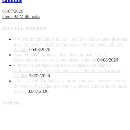
combate
01/07/2026
Onda 92 Multimedia
Entradas recientes
«Volver donde fuimos felices»: el CD Cotillas quiere ilusionar
a la afición en su histórico regreso a Tercera Federación tras
28 años
05/08/2026
Joaquín Sánchez analiza la realidad humanitaria de
Mozambique tras su reciente misión solidaria
04/08/2026
Fripozo ha entregado sus becas anuales a estudiantes,
promesas del deporte y entidades sociales de Las Torres de
Cotillas
28/07/2026
«Recetas compartidas» despide su temporada entre recuerdos
de verano, ensaladas creativas y el gran dilema de la tortilla de
patatas
02/07/2026
Galería