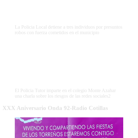
La Policia Local detiene a tres individuos por presuntos
robos con fuerza cometidos en el municipio
El Policia Tutor imparte en el colegio Monte Azahar
una charla sobre los riesgos de las redes sociales2
XXX Aniversario Onda 92-Radio Cotillas