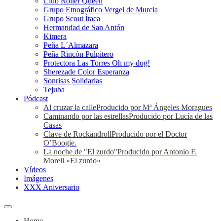
Club Roller Queen
Grupo Etnográfico Vergel de Murcia
Grupo Scout Ítaca
Hermandad de San Antón
Kimera
Peña L´Almazara
Peña Rincón Pulpitero
Protectora Las Torres Oh my dog!
Sherezade Color Esperanza
Sonrisas Solidarias
Tejuba
Pódcast
Al cruzar la calle
Producido por Mª Ángeles Moragues
Caminando por las estrellas
Producido por Lucía de las
Casas
Clave de Rockandroll
Producido por el Doctor
O’Boogie.
La noche de "El zurdo"
Producido por Antonio F.
Morell «El zurdo»
Vídeos
Imágenes
XXX Aniversario
Home