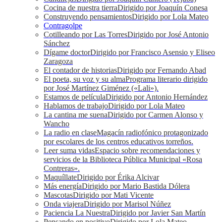
Cocina de nuestra tierra
Dirigido por Joaquín Conesa
Construyendo pensamientos
Dirigido por Lola Mateo
Contragolpe
Cotilleando por Las Torres
Dirigido por José Antonio
Sánchez
Dígame doctor
Dirigido por Francisco Asensio y Eliseo
Zaragoza
El contador de historias
Dirigido por Fernando Abad
El poeta, su voz y su alma
Programa literario dirigido
por José Martínez Giménez («Lali»).
Estamos de película
Dirigido por Antonio Hernández
Hablamos de trabajo
Dirigido por Lola Mateo
La cantina me suena
Dirigido por Carmen Alonso y
Wancho
La radio en clase
Magacín radiofónico protagonizado
por escolares de los centros educativos torreños.
Leer suma vidas
Espacio sobre recomendaciones y
servicios de la Biblioteca Pública Municipal «Rosa
Contreras».
Maquíllate
Dirigido por Érika Alcivar
Más energía
Dirigido por Mario Bastida Dólera
Mascotas
Dirigido por Mati Vicente
Onda viajera
Dirigido por Marisol Núñez
Paciencia La Nuestra
Dirigido por Javier San Martín
Pensando en positivo
Dirigido por Lola Mateo