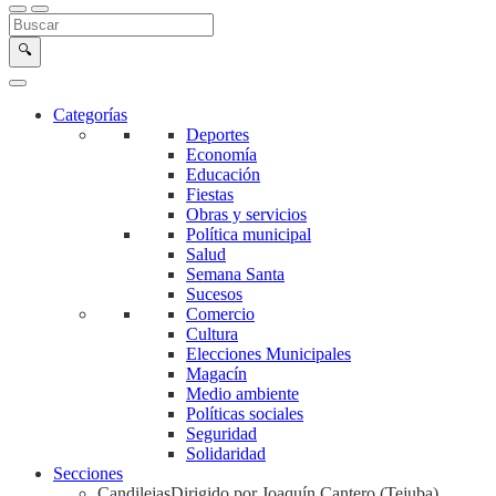
Buscar en la web
Buscar
🔍
Categorías
Deportes
Economía
Educación
Fiestas
Obras y servicios
Política municipal
Salud
Semana Santa
Sucesos
Comercio
Cultura
Elecciones Municipales
Magacín
Medio ambiente
Políticas sociales
Seguridad
Solidaridad
Secciones
Candilejas
Dirigido por Joaquín Cantero (Tejuba)