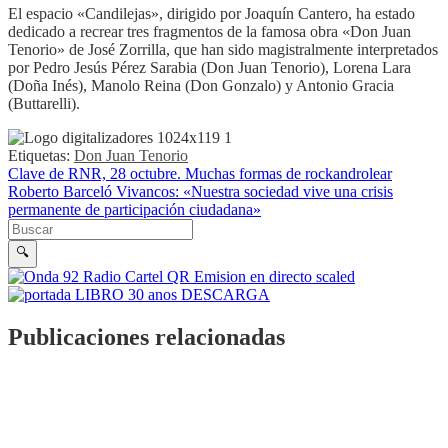
El espacio «Candilejas», dirigido por Joaquín Cantero, ha estado
dedicado a recrear tres fragmentos de la famosa obra «Don Juan
Tenorio» de José Zorrilla, que han sido magistralmente interpretados
por Pedro Jesús Pérez Sarabia (Don Juan Tenorio), Lorena Lara
(Doña Inés), Manolo Reina (Don Gonzalo) y Antonio Gracia
(Buttarelli).
Etiquetas:
Don Juan Tenorio
Navegación de entradas
Clave de RNR, 28 octubre. Muchas formas de rockandrolear
Roberto Barceló Vivancos: «Nuestra sociedad vive una crisis
permanente de participación ciudadana»
Buscar en la web
Buscar
🔍
Publicaciones relacionadas