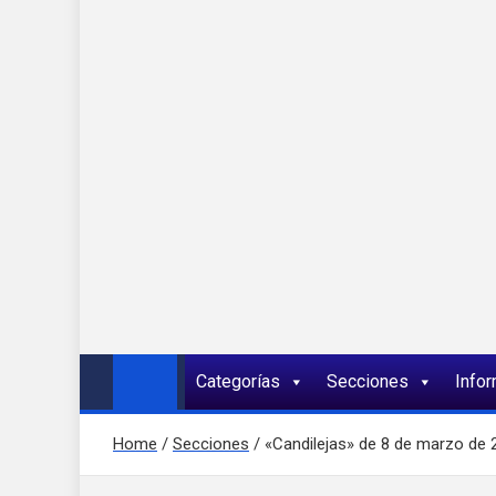
Onda 92 Multimed
Más cerca de ti
Categorías
Secciones
Info
Home
Secciones
«Candilejas» de 8 de marzo de 