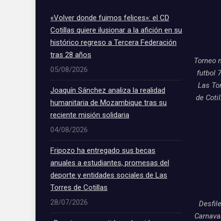
«Volver donde fuimos felices»: el CD
Cotillas quiere ilusionar a la afición en su
histórico regreso a Tercera Federación
tras 28 años
Torneo 
05/08/2026
futbol 
Las To
Joaquín Sánchez analiza la realidad
de Coti
humanitaria de Mozambique tras su
reciente misión solidaria
04/08/2026
Fripozo ha entregado sus becas
anuales a estudiantes, promesas del
deporte y entidades sociales de Las
Torres de Cotillas
28/07/2026
Desfil
Carnava