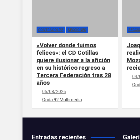
CONTRAGOLPE
SECCIONES
SECCI
«Volver donde fuimos
Joaq
felices»: el CD Cotillas
real
quiere ilusionar a la afición
Moza
en su histórico regreso a
reci
Tercera Federación tras 28
04/
años
Ond
05/08/2026
Onda 92 Multimedia
Entradas recientes
Galer