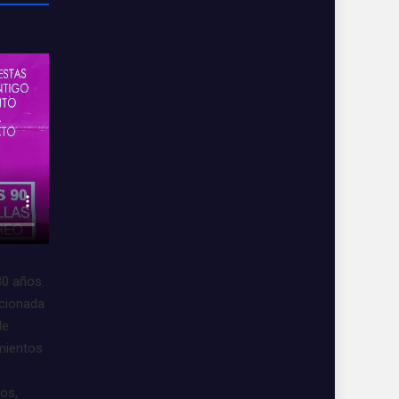
30 años.
acionada
de
imientos
vos,