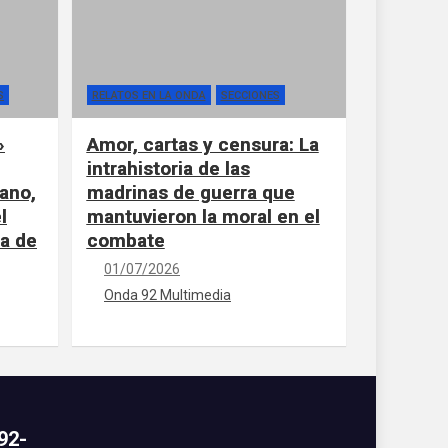
S
RELATOS EN LA ONDA
SECCIONES
»
Amor, cartas y censura: La
intrahistoria de las
ano,
madrinas de guerra que
l
mantuvieron la moral en el
la de
combate
01/07/2026
Onda 92 Multimedia
92-