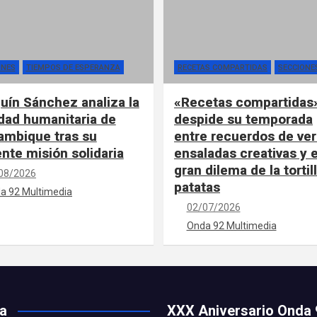
ONES
TIEMPOS DE ESPERANZA
RECETAS COMPARTIDAS
SECCIONE
uín Sánchez analiza la
«Recetas compartidas
idad humanitaria de
despide su temporada
mbique tras su
entre recuerdos de ver
ente misión solidaria
ensaladas creativas y e
gran dilema de la tortil
08/2026
patatas
a 92 Multimedia
02/07/2026
Onda 92 Multimedia
ía
XXX Aniversario Onda 