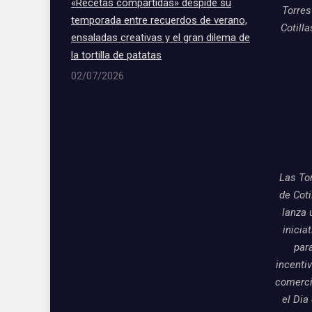
«Recetas compartidas» despide su
Torres
temporada entre recuerdos de verano,
Cotill
ensaladas creativas y el gran dilema de
la tortilla de patatas
02/07/2026
Las To
de Coti
lanza 
inicia
par
incentiv
comerci
el Dia