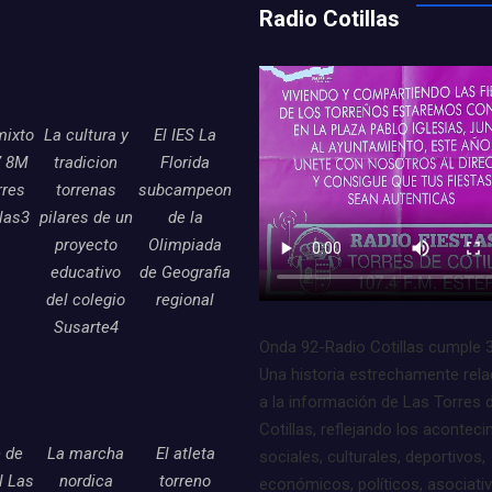
Radio Cotillas
mixto
La cultura y
El IES La
7 8M
tradicion
Florida
rres
torrenas
subcampeon
llas3
pilares de un
de la
proyecto
Olimpiada
educativo
de Geografia
del colegio
regional
Susarte4
Onda 92-Radio Cotillas cumple 
Una historia estrechamente rel
a la información de Las Torres 
Cotillas, reflejando los acontec
e de
La marcha
El atleta
sociales, culturales, deportivos,
l Las
nordica
torreno
económicos, políticos, asociati