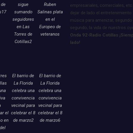
 de
sigue
Ruben
empresariales, comerciales, etc.
as17
sumando
Salinas plata
dejar de lado el entretenimiento 
seguidores
en el
música para amenizar, segundo
en Las
Europeo de
segundo, la vida de nuestros oy
Torres de
veteranos
Onda 92-Radio Cotillas ¡Siemp
Cotillas2
lado!
rres
El barrio de
El barrio de
llas
La Florida
La Florida
una
celebra una
celebra una
tiva
convivencia
convivencia
a
vecinal para
vecinal para
ar el
celebrar el 8
celebrar el 8
o en
de marzo2
de marzo6
 del