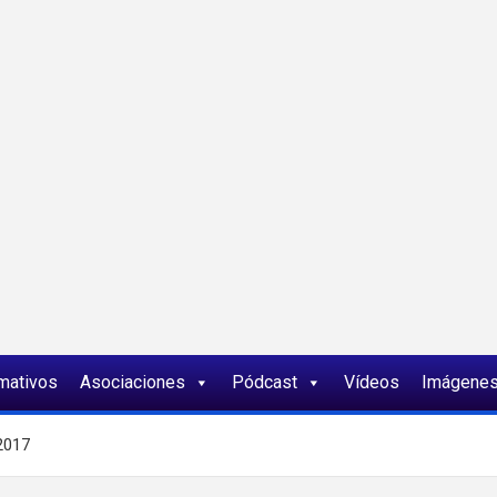
ia
rmativos
Asociaciones
Pódcast
Vídeos
Imágene
2017