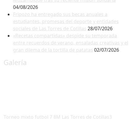
Mozambique tras su reciente misión solidaria
04/08/2026
Fripozo ha entregado sus becas anuales a
estudiantes, promesas del deporte y entidades
sociales de Las Torres de Cotillas
28/07/2026
«Recetas compartidas» despide su temporada
entre recuerdos de verano, ensaladas creativas y el
gran dilema de la tortilla de patatas
02/07/2026
Galería
Torneo mixto futbol 7 8M Las Torres de Cotillas3