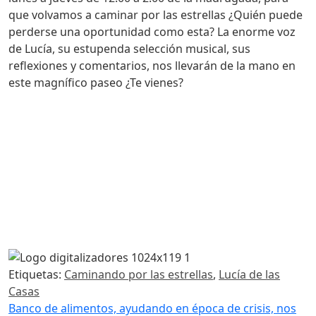
que volvamos a caminar por las estrellas ¿Quién puede
perderse una oportunidad como esta? La enorme voz
de Lucía, su estupenda selección musical, sus
reflexiones y comentarios, nos llevarán de la mano en
este magnífico paseo ¿Te vienes?
Etiquetas:
Caminando por las estrellas
,
Lucía de las
Casas
Navegación de entradas
Banco de alimentos, ayudando en época de crisis, nos