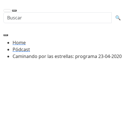
Buscar en la web
Busca
🔍
Home
Pódcast
Caminando por las estrellas: programa 23-04-2020