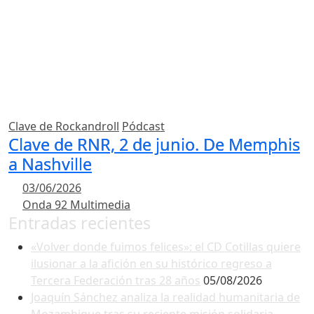
Clave de Rockandroll
Pódcast
Clave de RNR, 2 de junio. De Memphis
a Nashville
03/06/2026
Onda 92 Multimedia
Entradas recientes
«Volver donde fuimos felices»: el CD Cotillas quiere
ilusionar a la afición en su histórico regreso a
Tercera Federación tras 28 años
05/08/2026
Joaquín Sánchez analiza la realidad humanitaria de