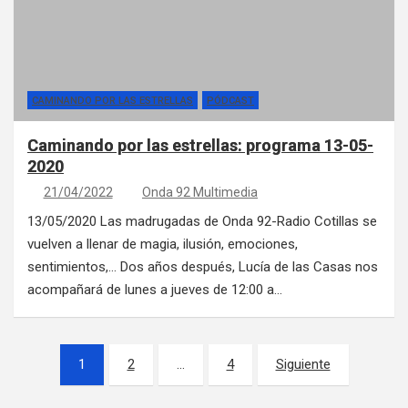
CAMINANDO POR LAS ESTRELLAS
PÓDCAST
Caminando por las estrellas: programa 13-05-
2020
21/04/2022
Onda 92 Multimedia
13/05/2020 Las madrugadas de Onda 92-Radio Cotillas se
vuelven a llenar de magia, ilusión, emociones,
sentimientos,… Dos años después, Lucía de las Casas nos
acompañará de lunes a jueves de 12:00 a…
Paginación de entradas
1
2
…
4
Siguiente