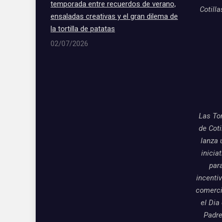
temporada entre recuerdos de verano,
Cotill
ensaladas creativas y el gran dilema de
la tortilla de patatas
02/07/2026
Las To
de Coti
lanza 
inicia
par
incentiv
comerci
el Dia
Padre