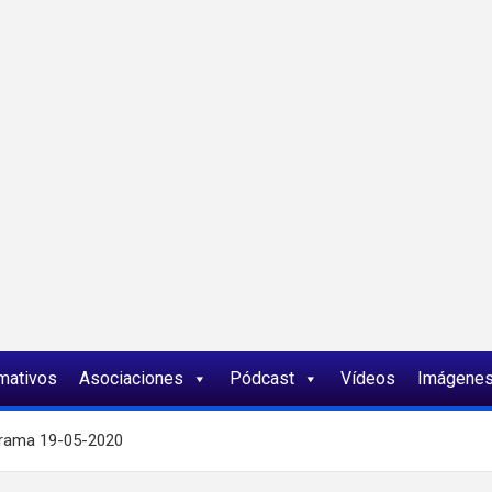
ia
rmativos
Asociaciones
Pódcast
Vídeos
Imágene
ograma 19-05-2020