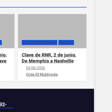
T
CLAVE DE ROCKANDROLL
PÓDCAST
nio.
Clave de RNR, 2 de junio.
ave
De Memphis a Nashville
03/06/2026
Onda 92 Multimedia
92-