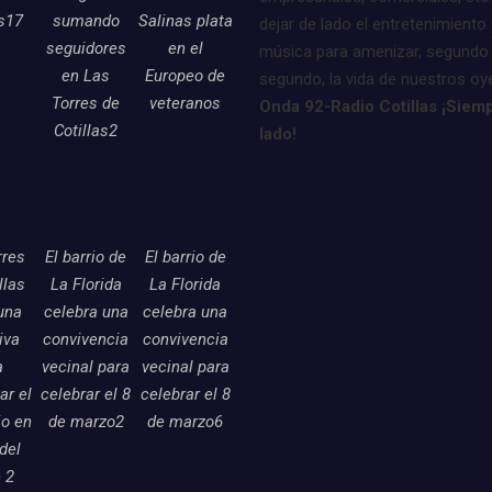
as17
sumando
Salinas plata
dejar de lado el entretenimiento 
seguidores
en el
música para amenizar, segundo
en Las
Europeo de
segundo, la vida de nuestros oy
Torres de
veteranos
Onda 92-Radio Cotillas ¡Siemp
Cotillas2
lado!
rres
El barrio de
El barrio de
llas
La Florida
La Florida
una
celebra una
celebra una
tiva
convivencia
convivencia
a
vecinal para
vecinal para
ar el
celebrar el 8
celebrar el 8
o en
de marzo2
de marzo6
 del
 2