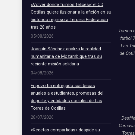
«Volver donde fuimos felices»: el CD
Cotillas quiere ilusionar a la afición en su
histórico regreso a Tercera Federación
tras 28 años
Torneo 
05/08/2026
futbol 
Las To
Joaquín Sánchez analiza la realidad
de Coti
humanitaria de Mozambique tras su
reciente misión solidaria
04/08/2026
Fripozo ha entregado sus becas
anuales a estudiantes, promesas del
deporte y entidades sociales de Las
Torres de Cotillas
28/07/2026
Desfil
Carnava
«Recetas compartidas» despide su
Torres