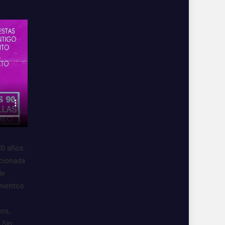
30 años.
acionada
de
imientos
vos,
 Sin