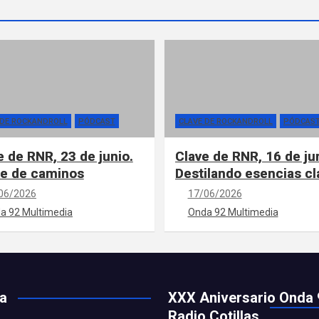
 DE ROCKANDROLL
PÓDCAST
CLAVE DE ROCKANDROLL
PÓDCAS
e de RNR, 23 de junio.
Clave de RNR, 16 de ju
e de caminos
Destilando esencias cl
06/2026
17/06/2026
a 92 Multimedia
Onda 92 Multimedia
ía
XXX Aniversario Onda 
Radio Cotillas