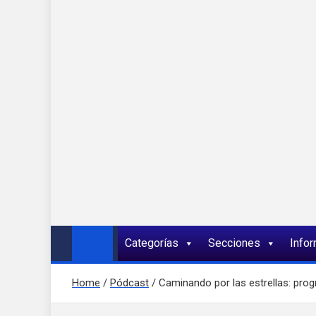
Onda 92 Multimed
Más cerca de ti
Categorías
Secciones
Info
Home
Pódcast
Caminando por las estrellas: pr