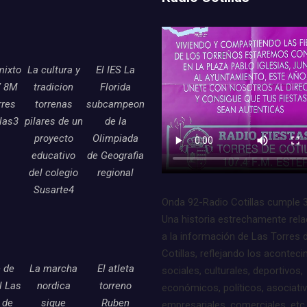
mixto
La cultura y
El IES La
7 8M
tradicion
Florida
rres
torrenas
subcampeon
llas3
pilares de un
de la
proyecto
Olimpiada
educativo
de Geografia
del colegio
regional
Susarte4
Onda 92-Radio Cotillas cumple 
Una historia estrechamente rel
a la información de Las Torres 
Cotillas, reflejando los acontec
e de
La marcha
El atleta
sociales, culturales, deportivos,
l Las
nordica
torreno
económicos, políticos, asociati
 de
sigue
Ruben
empresariales, comerciales, etc.