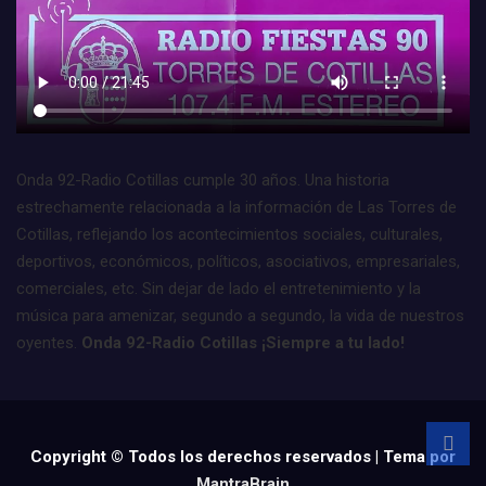
Onda 92-Radio Cotillas cumple 30 años. Una historia
estrechamente relacionada a la información de Las Torres de
Cotillas, reflejando los acontecimientos sociales, culturales,
deportivos, económicos, políticos, asociativos, empresariales,
comerciales, etc. Sin dejar de lado el entretenimiento y la
música para amenizar, segundo a segundo, la vida de nuestros
oyentes.
Onda 92-Radio Cotillas ¡Siempre a tu lado!
Copyright © Todos los derechos reservados | Tema por
MantraBrain