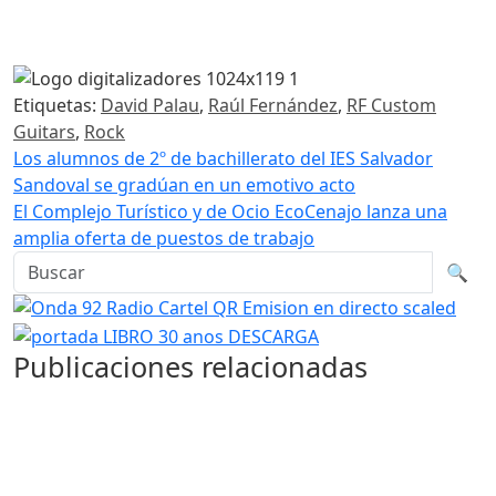
Etiquetas:
David Palau
,
Raúl Fernández
,
RF Custom
Guitars
,
Rock
Navegación de entradas
Los alumnos de 2º de bachillerato del IES Salvador
Sandoval se gradúan en un emotivo acto
El Complejo Turístico y de Ocio EcoCenajo lanza una
amplia oferta de puestos de trabajo
Buscar en la web
Busca
🔍
Publicaciones relacionadas