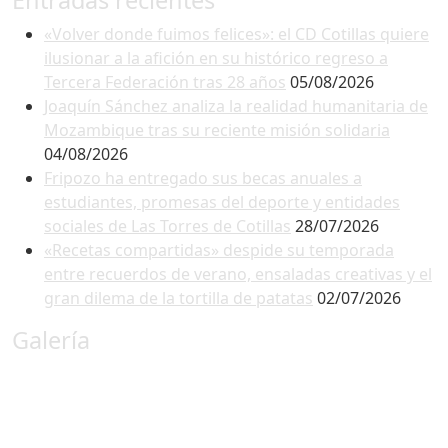
Entradas recientes
«Volver donde fuimos felices»: el CD Cotillas quiere
ilusionar a la afición en su histórico regreso a
Tercera Federación tras 28 años
05/08/2026
Joaquín Sánchez analiza la realidad humanitaria de
Mozambique tras su reciente misión solidaria
04/08/2026
Fripozo ha entregado sus becas anuales a
estudiantes, promesas del deporte y entidades
sociales de Las Torres de Cotillas
28/07/2026
«Recetas compartidas» despide su temporada
entre recuerdos de verano, ensaladas creativas y el
gran dilema de la tortilla de patatas
02/07/2026
Galería