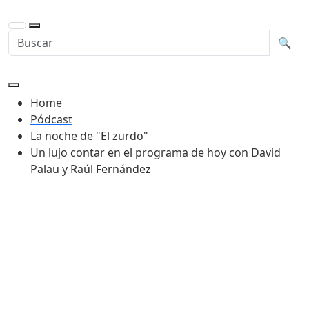
Buscar en la web
Busca
🔍
Home
Pódcast
La noche de "El zurdo"
Un lujo contar en el programa de hoy con David
Palau y Raúl Fernández