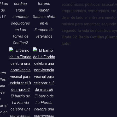
l Las
nordica
torreno
económicos, políticos, asociati
 de
sigue
Ruben
empresariales, comerciales, etc.
as17
sumando
Salinas plata
dejar de lado el entretenimiento 
seguidores
en el
música para amenizar, segundo
en Las
Europeo de
segundo, la vida de nuestros oy
Torres de
veteranos
Onda 92-Radio Cotillas ¡Siemp
Cotillas2
lado!
a
ripción
rres
llas
una
tiva
El barrio de
El barrio de
a
La Florida
La Florida
ar el
celebra una
celebra una
o en
convivencia
convivencia