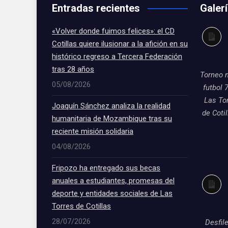
Entradas recientes
Galer
«Volver donde fuimos felices»: el CD
Larg
Cotillas quiere ilusionar a la afición en su
desc
histórico regreso a Tercera Federación
tras 28 años
Torneo 
05/08/2026
futbol 
Las To
Joaquín Sánchez analiza la realidad
de Coti
humanitaria de Mozambique tras su
reciente misión solidaria
04/08/2026
Fripozo ha entregado sus becas
anuales a estudiantes, promesas del
Larg
deporte y entidades sociales de Las
desc
Torres de Cotillas
28/07/2026
Desfil