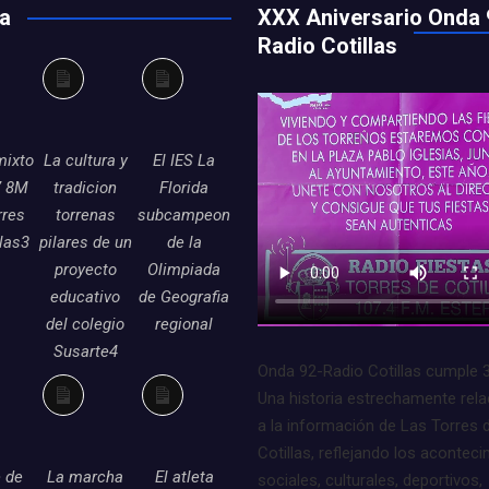
ía
XXX Aniversario Onda 
Radio Cotillas
a
Larga
Larga
ripción
descripción
descripción
mixto
La cultura y
El IES La
7 8M
tradicion
Florida
rres
torrenas
subcampeon
llas3
pilares de un
de la
proyecto
Olimpiada
educativo
de Geografia
del colegio
regional
Susarte4
Onda 92-Radio Cotillas cumple 
Una historia estrechamente rel
a
Larga
Larga
a la información de Las Torres 
ripción
descripción
descripción
Cotillas, reflejando los acontec
e de
La marcha
El atleta
sociales, culturales, deportivos,