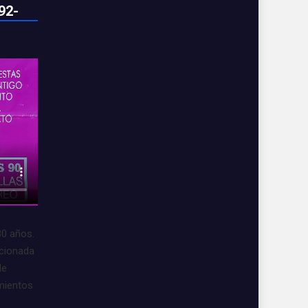
92-
30 años.
acionada
de
imientos