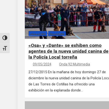
CATEGORÍAS
SEGURIDAD
Alternar alto contraste
«Osa» y «Dante» se exhiben como
Alternar tamaño de letra
agentes de la nueva unidad canina de
la Policía Local torreña
09/05/2024
Onda 92 Multimedia
27/12/2015 En la mañana de hoy domingo 27 de
diciembre la nueva unidad canina de la Policía Loc
de Las Torres de Cotillas ha ofrecido una
exhibición en la explanada donde…