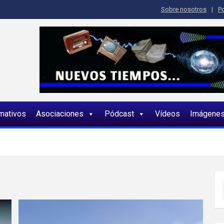
Sobre nosotros
Po
ia
rmativos
Asociaciones
Pódcast
Vídeos
Imágene