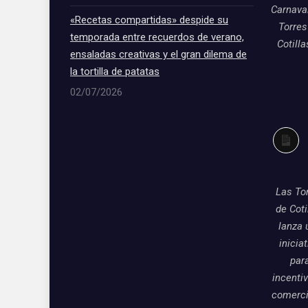
Carnava
«Recetas compartidas» despide su
Torres
temporada entre recuerdos de verano,
Cotill
ensaladas creativas y el gran dilema de
la tortilla de patatas
02/07/2026
Larg
desc
Las To
de Coti
lanza 
inicia
par
incentiv
comerci