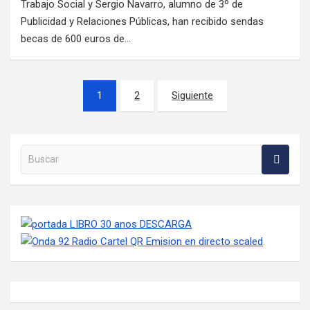
Trabajo Social y Sergio Navarro, alumno de 3º de
Publicidad y Relaciones Públicas, han recibido sendas
becas de 600 euros de…
Paginación de entradas
1
2
Siguiente
Buscar en la web