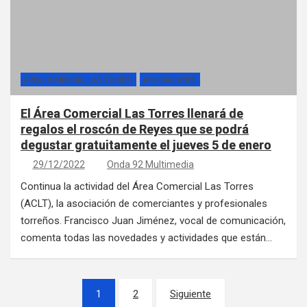
ÁREA COMERCIAL LAS TORRES
ASOCIACIONES
El Área Comercial Las Torres llenará de
regalos el roscón de Reyes que se podrá
degustar gratuitamente el jueves 5 de enero
29/12/2022
Onda 92 Multimedia
Continua la actividad del Área Comercial Las Torres
(ACLT), la asociación de comerciantes y profesionales
torreños. Francisco Juan Jiménez, vocal de comunicación,
comenta todas las novedades y actividades que están…
Paginación de entradas
1
2
Siguiente