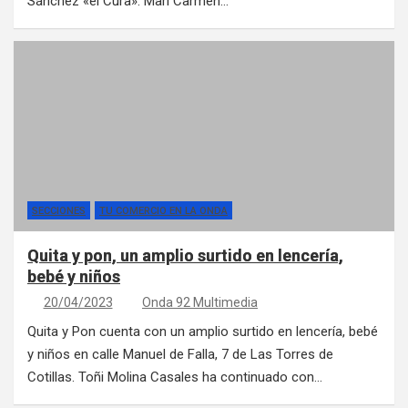
Sánchez «el Cura». Mari Carmen…
SECCIONES
TU COMERCIO EN LA ONDA
Quita y pon, un amplio surtido en lencería,
bebé y niños
20/04/2023
Onda 92 Multimedia
Quita y Pon cuenta con un amplio surtido en lencería, bebé
y niños en calle Manuel de Falla, 7 de Las Torres de
Cotillas. Toñi Molina Casales ha continuado con…