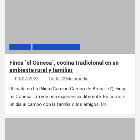
SECCIONES
TU COMERCIO EN LA ONDA
Finca `el Conesa´, cocina tradicional en un
ambiente rural y familiar
09/02/2023
Onda 92 Multimedia
Ubicada en La Pilica (Camino Campo de Arriba, 72), Finca
`el Conesa´ ofrece una experiencia diferente. Es como ir
un día al campo con la familia o los amigos. Un…