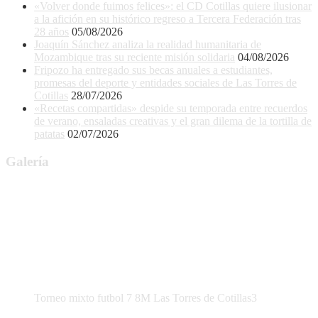
«Volver donde fuimos felices»: el CD Cotillas quiere ilusionar
a la afición en su histórico regreso a Tercera Federación tras
28 años
05/08/2026
Joaquín Sánchez analiza la realidad humanitaria de
Mozambique tras su reciente misión solidaria
04/08/2026
Fripozo ha entregado sus becas anuales a estudiantes,
promesas del deporte y entidades sociales de Las Torres de
Cotillas
28/07/2026
«Recetas compartidas» despide su temporada entre recuerdos
de verano, ensaladas creativas y el gran dilema de la tortilla de
patatas
02/07/2026
Galería
Torneo mixto futbol 7 8M Las Torres de Cotillas3