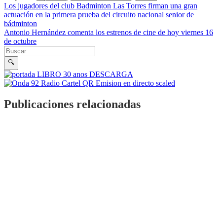
Navegación de entradas
Los jugadores del club Badminton Las Torres firman una gran
actuación en la primera prueba del circuito nacional senior de
bádminton
Antonio Hernández comenta los estrenos de cine de hoy viernes 16
de octubre
Buscar en la web
Buscar
🔍
Publicaciones relacionadas