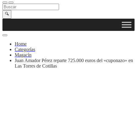
Buscar en la web
Buscar
🔍
Home
Categorías
Magacín
Juan Amador Pérez reparte 725.000 euros del «cuponazo» en
Las Torres de Cotillas