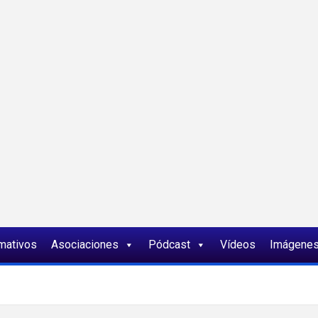
ia
rmativos
Asociaciones
Pódcast
Vídeos
Imágene