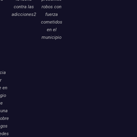
contra las
robos con
adicciones2
fuerza
cometidos
en el
municipio
icia
r
e en
egio
te
 una
sobre
sgos
redes