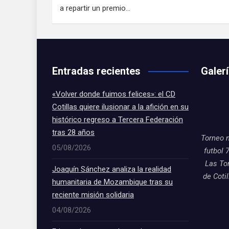
a repartir un premio…
Entradas recientes
Galer
«Volver donde fuimos felices»: el CD
Cotillas quiere ilusionar a la afición en su
histórico regreso a Tercera Federación
tras 28 años
Torneo 
05/08/2026
futbol 
Las To
Joaquín Sánchez analiza la realidad
de Coti
humanitaria de Mozambique tras su
reciente misión solidaria
04/08/2026