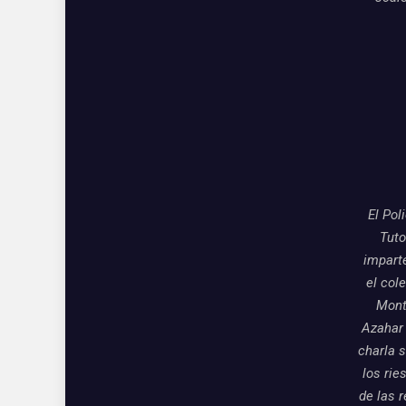
El Pol
Tuto
impart
el col
Mon
Azahar
charla 
los rie
de las 