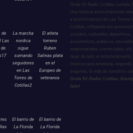
Onda 92-Radio Cotillas cumple 
Una historia estrechamente rel
a la información de Las Torres 
Cotillas, reflejando los acontec
e de
La marcha
El atleta
sociales, culturales, deportivos,
l Las
nordica
torreno
económicos, políticos, asociati
 de
sigue
Ruben
empresariales, comerciales, etc.
as17
sumando
Salinas plata
dejar de lado el entretenimiento 
seguidores
en el
música para amenizar, segundo
en Las
Europeo de
segundo, la vida de nuestros oy
Torres de
veteranos
Onda 92-Radio Cotillas ¡Siemp
Cotillas2
lado!
rres
El barrio de
El barrio de
llas
La Florida
La Florida