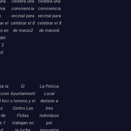
una
celebra una
celebra una
tiva
convivencia
convivencia
a
vecinal para
vecinal para
ar el
celebrar el 8
celebrar el 8
o en
de marzo2
de marzo6
 del
 2
ed
a la
El
La Policia
ccion
Ayuntamient
Local
l bici
o torreno y el
detiene a
as
Centro Las
tres
 de
Flotas
individuos
as 1
trabajan en
por
ed
la lucha
presuntos