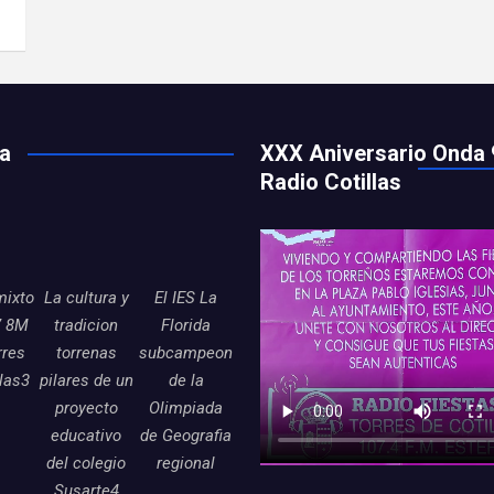
ía
XXX Aniversario Onda 
Radio Cotillas
mixto
La cultura y
El IES La
7 8M
tradicion
Florida
rres
torrenas
subcampeon
llas3
pilares de un
de la
proyecto
Olimpiada
educativo
de Geografia
del colegio
regional
Susarte4