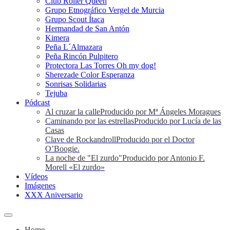
Club Roller Queen
Grupo Etnográfico Vergel de Murcia
Grupo Scout Ítaca
Hermandad de San Antón
Kimera
Peña L´Almazara
Peña Rincón Pulpitero
Protectora Las Torres Oh my dog!
Sherezade Color Esperanza
Sonrisas Solidarias
Tejuba
Pódcast
Al cruzar la calle
Producido por Mª Ángeles Moragues
Caminando por las estrellas
Producido por Lucía de las
Casas
Clave de Rockandroll
Producido por el Doctor
O’Boogie.
La noche de "El zurdo"
Producido por Antonio F.
Morell «El zurdo»
Vídeos
Imágenes
XXX Aniversario
Home