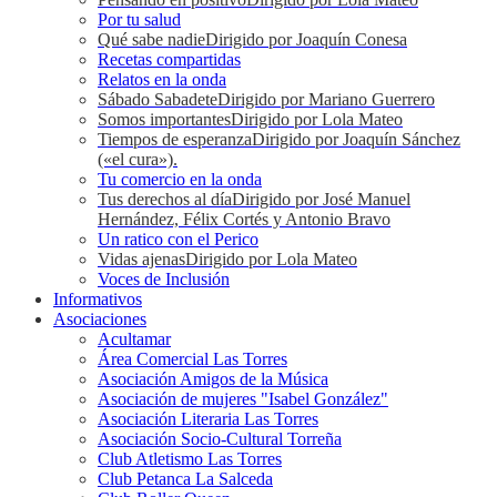
Por tu salud
Qué sabe nadie
Dirigido por Joaquín Conesa
Recetas compartidas
Relatos en la onda
Sábado Sabadete
Dirigido por Mariano Guerrero
Somos importantes
Dirigido por Lola Mateo
Tiempos de esperanza
Dirigido por Joaquín Sánchez
(«el cura»).
Tu comercio en la onda
Tus derechos al día
Dirigido por José Manuel
Hernández, Félix Cortés y Antonio Bravo
Un ratico con el Perico
Vidas ajenas
Dirigido por Lola Mateo
Voces de Inclusión
Informativos
Asociaciones
Acultamar
Área Comercial Las Torres
Asociación Amigos de la Música
Asociación de mujeres "Isabel González"
Asociación Literaria Las Torres
Asociación Socio-Cultural Torreña
Club Atletismo Las Torres
Club Petanca La Salceda