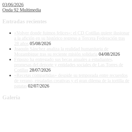
03/06/2026
Onda 92 Multimedia
Entradas recientes
«Volver donde fuimos felices»: el CD Cotillas quiere ilusionar
a la afición en su histórico regreso a Tercera Federación tras
28 años
05/08/2026
Joaquín Sánchez analiza la realidad humanitaria de
Mozambique tras su reciente misión solidaria
04/08/2026
Fripozo ha entregado sus becas anuales a estudiantes,
promesas del deporte y entidades sociales de Las Torres de
Cotillas
28/07/2026
«Recetas compartidas» despide su temporada entre recuerdos
de verano, ensaladas creativas y el gran dilema de la tortilla de
patatas
02/07/2026
Galería