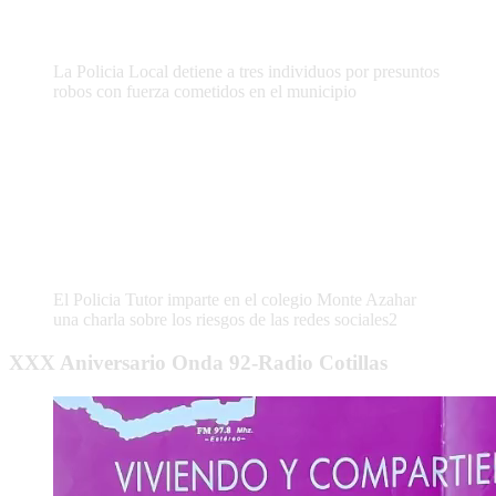
La Policia Local detiene a tres individuos por presuntos
robos con fuerza cometidos en el municipio
El Policia Tutor imparte en el colegio Monte Azahar
una charla sobre los riesgos de las redes sociales2
XXX Aniversario Onda 92-Radio Cotillas