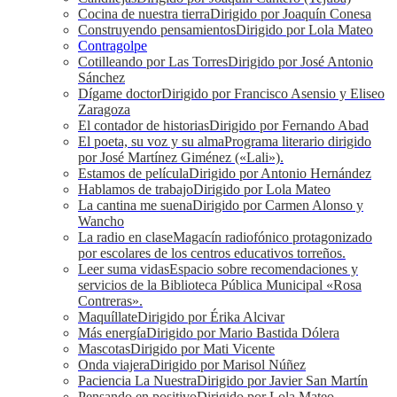
Cocina de nuestra tierra
Dirigido por Joaquín Conesa
Construyendo pensamientos
Dirigido por Lola Mateo
Contragolpe
Cotilleando por Las Torres
Dirigido por José Antonio
Sánchez
Dígame doctor
Dirigido por Francisco Asensio y Eliseo
Zaragoza
El contador de historias
Dirigido por Fernando Abad
El poeta, su voz y su alma
Programa literario dirigido
por José Martínez Giménez («Lali»).
Estamos de película
Dirigido por Antonio Hernández
Hablamos de trabajo
Dirigido por Lola Mateo
La cantina me suena
Dirigido por Carmen Alonso y
Wancho
La radio en clase
Magacín radiofónico protagonizado
por escolares de los centros educativos torreños.
Leer suma vidas
Espacio sobre recomendaciones y
servicios de la Biblioteca Pública Municipal «Rosa
Contreras».
Maquíllate
Dirigido por Érika Alcivar
Más energía
Dirigido por Mario Bastida Dólera
Mascotas
Dirigido por Mati Vicente
Onda viajera
Dirigido por Marisol Núñez
Paciencia La Nuestra
Dirigido por Javier San Martín
Pensando en positivo
Dirigido por Lola Mateo