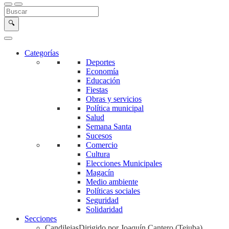
Buscar en la web
Buscar
🔍
Categorías
Deportes
Economía
Educación
Fiestas
Obras y servicios
Política municipal
Salud
Semana Santa
Sucesos
Comercio
Cultura
Elecciones Municipales
Magacín
Medio ambiente
Políticas sociales
Seguridad
Solidaridad
Secciones
Candilejas
Dirigido por Joaquín Cantero (Tejuba)